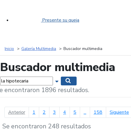
Presente su queja
Inicio
Galería Multimedia
Buscador multimedia
Buscador multimedia
labras...
Mostrar opciones de búsqueda
Buscar
e encontraron 1896 resultados.
página anterior
p
Anterior
1
2
3
4
5
...
158
Siguiente
Se encontraron 248 resultados