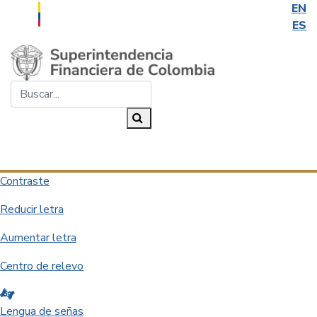
EN
ES
Saltar al contenido principal
Buscar...
Buscar
Desplegar navegación
Contraste
Reducir letra
Aumentar letra
Centro de relevo
Lengua de señas