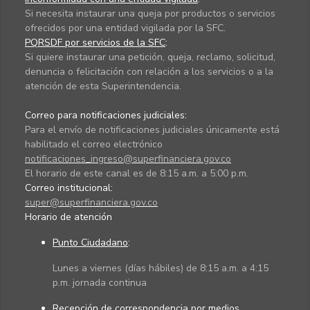
Si necesita instaurar una queja por productos o servicios
ofrecidos por una entidad vigilada por la SFC.
PQRSDF por servicios de la SFC
:
Si quiere instaurar una petición, queja, reclamo, solicitud,
denuncia o felicitación con relación a los servicios o a la
atención de esta Superintendencia.
Correo para notificaciones judiciales:
Para el envío de notificaciones judiciales únicamente está
habilitado el correo electrónico
notificaciones_ingreso@superfinanciera.gov.co
El horario de este canal es de 8:15 a.m. a 5:00 p.m.
Correo institucional:
super@superfinanciera.gov.co
Horario de atención
Punto Ciudadano
:
Lunes a viernes (días hábiles) de 8:15 a.m. a 4:15
p.m. jornada continua
Recepción de correspondencia por medios