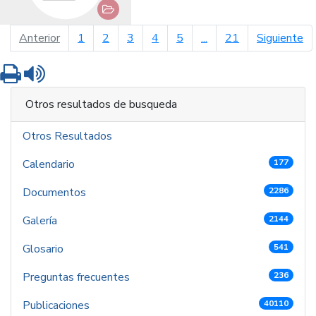
página anterior
pá
Anterior
1
2
3
4
5
...
21
Siguiente
Imprimir
Leer contenido
Otros resultados de busqueda
Otros Resultados
Calendario
177
Documentos
2286
Galería
2144
Glosario
541
Preguntas frecuentes
236
Publicaciones
40110