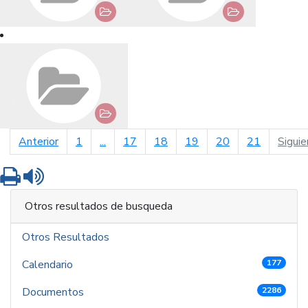
página anterior
Anterior
1
...
17
18
19
20
21
Siguie
Imprimir
Leer contenido
Otros resultados de busqueda
Otros Resultados
Calendario
177
Documentos
2286