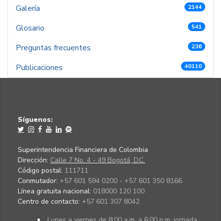
Galería
2144
Glosario
541
Preguntas frecuentes
236
Publicaciones
40110
Síguenos:
Superintendencia Financiera de Colombia
Dirección:
Calle 7 No. 4 - 49 Bogotá, D.C.
Código postal:
111711
Conmutador:
+57 601 594 0200 - +57 601 350 8166
Línea gratuita nacional:
018000 120 100
Centro de contacto:
+57 601 307 8042
Lunes a viernes de 8:00 a.m. a 6:00 p.m. jornada