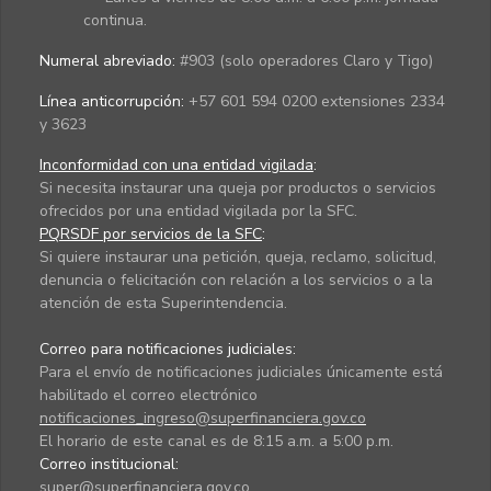
continua.
Numeral abreviado:
#903 (solo operadores Claro y Tigo)
Línea anticorrupción:
+57 601 594 0200 extensiones 2334
y 3623
Inconformidad con una entidad vigilada
:
Si necesita instaurar una queja por productos o servicios
ofrecidos por una entidad vigilada por la SFC.
PQRSDF por servicios de la SFC
:
Si quiere instaurar una petición, queja, reclamo, solicitud,
denuncia o felicitación con relación a los servicios o a la
atención de esta Superintendencia.
Correo para notificaciones judiciales:
Para el envío de notificaciones judiciales únicamente está
habilitado el correo electrónico
notificaciones_ingreso@superfinanciera.gov.co
El horario de este canal es de 8:15 a.m. a 5:00 p.m.
Correo institucional:
super@superfinanciera.gov.co