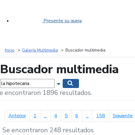
Presente su queja
Inicio
Galería Multimedia
Buscador multimedia
Buscador multimedia
labras...
Mostrar opciones de búsqueda
Buscar
e encontraron 1896 resultados.
página anterior
p
Anterior
1
...
4
5
6
...
158
Siguiente
Se encontraron 248 resultados