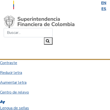
EN
ES
Saltar al contenido principal
Buscar...
Buscar
Desplegar navegación
Contraste
Reducir letra
Aumentar letra
Centro de relevo
Lengua de señas