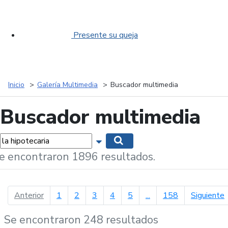
Presente su queja
Inicio
Galería Multimedia
Buscador multimedia
Buscador multimedia
labras...
Mostrar opciones de búsqueda
Buscar
e encontraron 1896 resultados.
página anterior
p
Anterior
1
2
3
4
5
...
158
Siguiente
Se encontraron 248 resultados