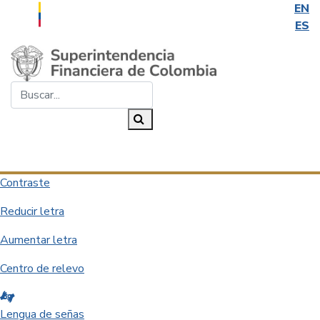
EN
ES
Saltar al contenido principal
Buscar...
Buscar
Desplegar navegación
Contraste
Reducir letra
Aumentar letra
Centro de relevo
Lengua de señas