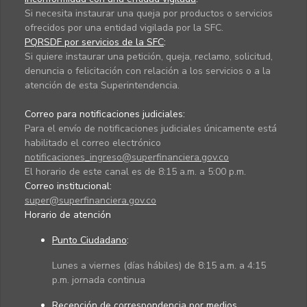
Si necesita instaurar una queja por productos o servicios
ofrecidos por una entidad vigilada por la SFC.
PQRSDF por servicios de la SFC
:
Si quiere instaurar una petición, queja, reclamo, solicitud,
denuncia o felicitación con relación a los servicios o a la
atención de esta Superintendencia.
Correo para notificaciones judiciales:
Para el envío de notificaciones judiciales únicamente está
habilitado el correo electrónico
notificaciones_ingreso@superfinanciera.gov.co
El horario de este canal es de 8:15 a.m. a 5:00 p.m.
Correo institucional:
super@superfinanciera.gov.co
Horario de atención
Punto Ciudadano
:
Lunes a viernes (días hábiles) de 8:15 a.m. a 4:15
p.m. jornada continua
Recepción de correspondencia por medios