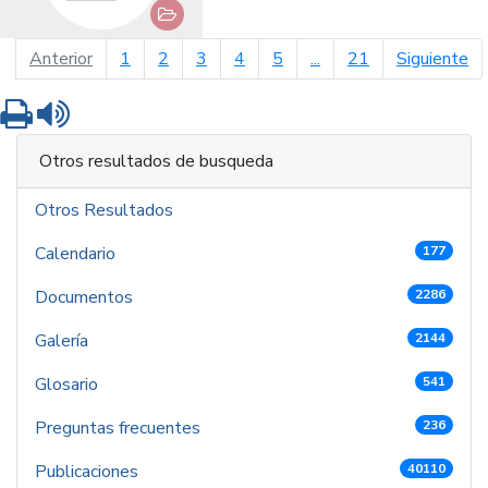
página anterior
pá
Anterior
1
2
3
4
5
...
21
Siguiente
Imprimir
Leer contenido
Otros resultados de busqueda
Otros Resultados
Calendario
177
Documentos
2286
Galería
2144
Glosario
541
Preguntas frecuentes
236
Publicaciones
40110