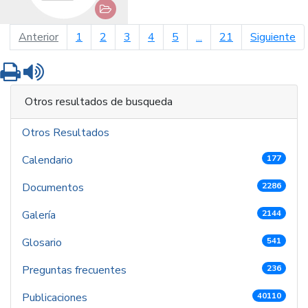
página anterior
pá
Anterior
1
2
3
4
5
...
21
Siguiente
Imprimir
Leer contenido
Otros resultados de busqueda
Otros Resultados
Calendario
177
Documentos
2286
Galería
2144
Glosario
541
Preguntas frecuentes
236
Publicaciones
40110