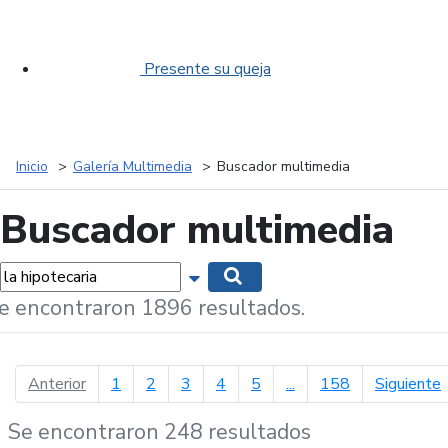
Presente su queja
Inicio
Galería Multimedia
Buscador multimedia
Buscador multimedia
labras...
Mostrar opciones de búsqueda
Buscar
e encontraron 1896 resultados.
página anterior
p
Anterior
1
2
3
4
5
...
158
Siguiente
Se encontraron 248 resultados