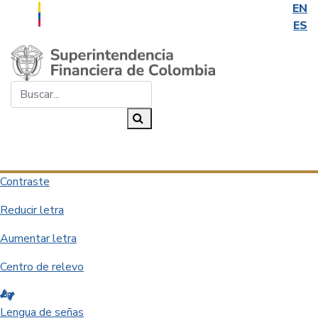
EN
ES
Saltar al contenido principal
Buscar...
Buscar
Desplegar navegación
Contraste
Reducir letra
Aumentar letra
Centro de relevo
Lengua de señas