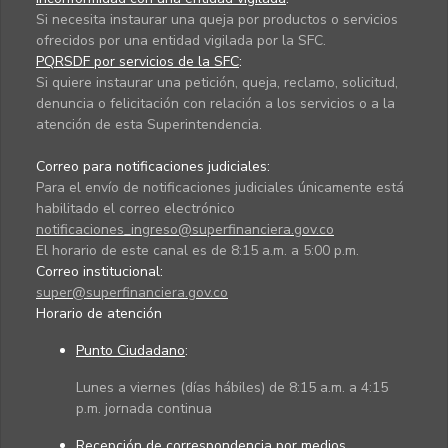
Si necesita instaurar una queja por productos o servicios
ofrecidos por una entidad vigilada por la SFC.
PQRSDF por servicios de la SFC
:
Si quiere instaurar una petición, queja, reclamo, solicitud,
denuncia o felicitación con relación a los servicios o a la
atención de esta Superintendencia.
Correo para notificaciones judiciales:
Para el envío de notificaciones judiciales únicamente está
habilitado el correo electrónico
notificaciones_ingreso@superfinanciera.gov.co
El horario de este canal es de 8:15 a.m. a 5:00 p.m.
Correo institucional:
super@superfinanciera.gov.co
Horario de atención
Punto Ciudadano
:
Lunes a viernes (días hábiles) de 8:15 a.m. a 4:15
p.m. jornada continua
Recepción de correspondencia por medios