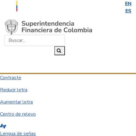
EN
ES
Saltar al contenido principal
Buscar...
Buscar
Desplegar navegación
Contraste
Reducir letra
Aumentar letra
Centro de relevo
Lengua de señas