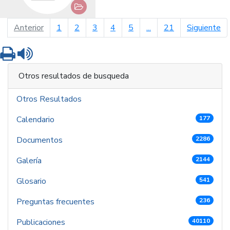
página anterior
pá
Anterior
1
2
3
4
5
...
21
Siguiente
Imprimir
Leer contenido
Otros resultados de busqueda
Otros Resultados
Calendario
177
Documentos
2286
Galería
2144
Glosario
541
Preguntas frecuentes
236
Publicaciones
40110