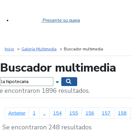
Presente su queja
Inicio
Galería Multimedia
Buscador multimedia
Buscador multimedia
labras...
Mostrar opciones de búsqueda
Buscar
e encontraron 1896 resultados.
página anterior
Anterior
1
...
154
155
156
157
158
Se encontraron 248 resultados