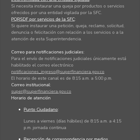
Si necesita instaurar una queja por productos o servicios
ofrecidos por una entidad vigilada por la SFC.
PQRSDF por servicios de la SFC
:
Si quiere instaurar una petición, queja, reclamo, solicitud,
denuncia o felicitación con relación a los servicios o a la
atención de esta Superintendencia.
Correo para notificaciones judiciales:
Para el envío de notificaciones judiciales únicamente está
habilitado el correo electrónico
notificaciones_ingreso@superfinanciera.gov.co
El horario de este canal es de 8:15 a.m. a 5:00 p.m.
Correo institucional:
super@superfinanciera.gov.co
Horario de atención
Punto Ciudadano
:
Lunes a viernes (días hábiles) de 8:15 a.m. a 4:15
p.m. jornada continua
Recepción de correspondencia por medios