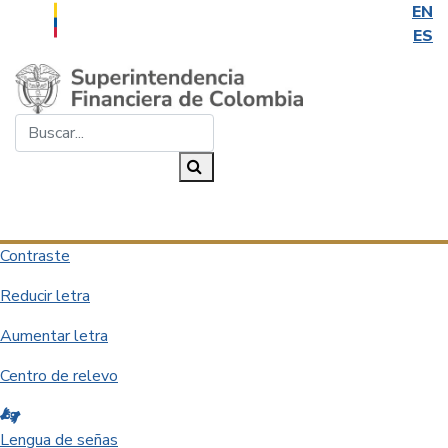
EN
ES
Saltar al contenido principal
Buscar...
Buscar
Desplegar navegación
Contraste
Reducir letra
Aumentar letra
Centro de relevo
Lengua de señas