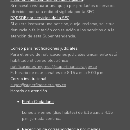
Si necesita instaurar una queja por productos o servicios
ofrecidos por una entidad vigilada por la SFC.
PQRSDF por servicios de la SFC
:
Si quiere instaurar una petición, queja, reclamo, solicitud,
denuncia o felicitación con relación a los servicios o a la
atención de esta Superintendencia.
Correo para notificaciones judiciales:
Para el envío de notificaciones judiciales únicamente está
habilitado el correo electrónico
notificaciones_ingreso@superfinanciera.gov.co
El horario de este canal es de 8:15 a.m. a 5:00 p.m.
Correo institucional:
super@superfinanciera.gov.co
Horario de atención
Punto Ciudadano
:
Lunes a viernes (días hábiles) de 8:15 a.m. a 4:15
p.m. jornada continua
Recepción de correspondencia por medios