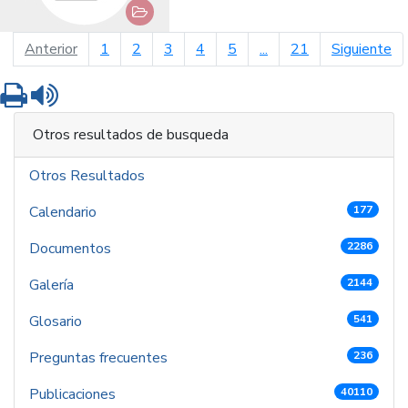
página anterior
pá
Anterior
1
2
3
4
5
...
21
Siguiente
Imprimir
Leer contenido
Otros resultados de busqueda
Otros Resultados
Calendario
177
Documentos
2286
Galería
2144
Glosario
541
Preguntas frecuentes
236
Publicaciones
40110