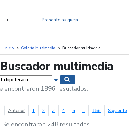
Presente su queja
Inicio
Galería Multimedia
Buscador multimedia
Buscador multimedia
labras...
Mostrar opciones de búsqueda
Buscar
e encontraron 1896 resultados.
página anterior
p
Anterior
1
2
3
4
5
...
158
Siguiente
Se encontraron 248 resultados