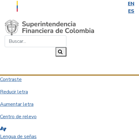
EN
ES
Saltar al contenido principal
Buscar...
Buscar
Desplegar navegación
Contraste
Reducir letra
Aumentar letra
Centro de relevo
Lengua de señas