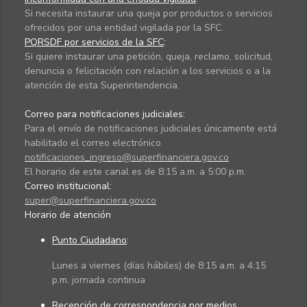
Si necesita instaurar una queja por productos o servicios
ofrecidos por una entidad vigilada por la SFC.
PQRSDF por servicios de la SFC
:
Si quiere instaurar una petición, queja, reclamo, solicitud,
denuncia o felicitación con relación a los servicios o a la
atención de esta Superintendencia.
Correo para notificaciones judiciales:
Para el envío de notificaciones judiciales únicamente está
habilitado el correo electrónico
notificaciones_ingreso@superfinanciera.gov.co
El horario de este canal es de 8:15 a.m. a 5:00 p.m.
Correo institucional:
super@superfinanciera.gov.co
Horario de atención
Punto Ciudadano
:
Lunes a viernes (días hábiles) de 8:15 a.m. a 4:15
p.m. jornada continua
Recepción de correspondencia por medios