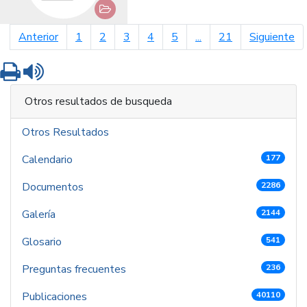
página anterior
pá
Anterior
1
2
3
4
5
...
21
Siguiente
Imprimir
Leer contenido
Otros resultados de busqueda
Otros Resultados
Calendario
177
Documentos
2286
Galería
2144
Glosario
541
Preguntas frecuentes
236
Publicaciones
40110