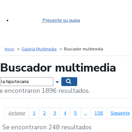
Presente su queja
Inicio
Galería Multimedia
Buscador multimedia
Buscador multimedia
labras...
Mostrar opciones de búsqueda
Buscar
e encontraron 1896 resultados.
página anterior
p
Anterior
1
2
3
4
5
...
158
Siguiente
Se encontraron 248 resultados