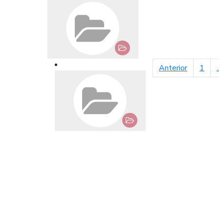
página an
Anterior
1
.