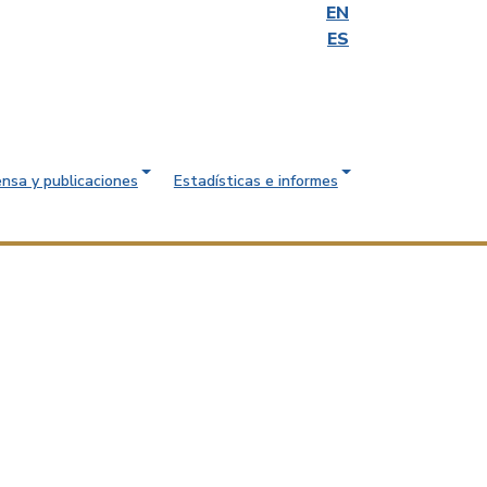
EN
ES
ensa y publicaciones
Estadísticas e informes