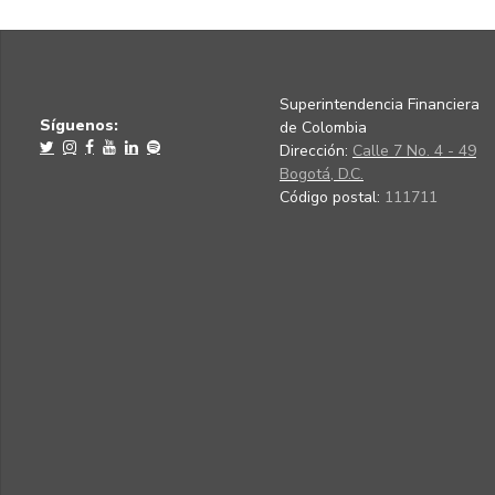
Superintendencia Financiera
Síguenos:
de Colombia
Dirección:
Calle 7 No. 4 - 49
Bogotá, D.C.
Código postal:
111711