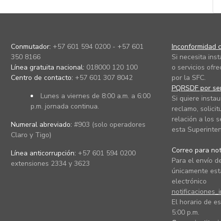
Conmutador:
+57 601 594 0200 - +57 601
Inconformidad c
350 8166
Si necesita ins
Línea gratuita nacional:
018000 120 100
o servicios ofre
Centro de contacto:
+57 601 307 8042
por la SFC.
PQRSDF por ser
Lunes a viernes de 8:00 a.m. a 6:00
Si quiere instau
p.m. jornada continua.
reclamo, solicit
relación a los s
Numeral abreviado:
#903 (solo operadores
esta Superinten
Claro y Tigo)
Correo para noti
Línea anticorrupción:
+57 601 594 0200
Para el envío de
extensiones 2334 y 3623
únicamente está
electrónico
notificaciones_
El horario de es
5:00 p.m.