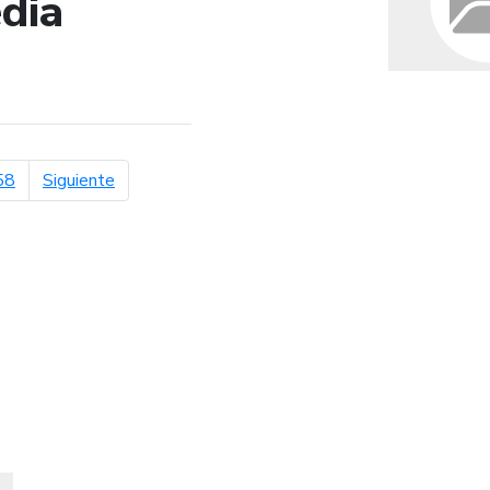
dia
de búsqueda
página siguiente
58
Siguiente