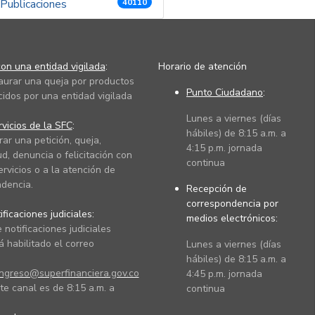
Publicaciones
40110
on una entidad vigilada
:
Horario de atención
taurar una queja por productos
Punto Ciudadano
:
cidos por una entidad vigilada
Lunes a viernes (días
vicios de la SFC
:
hábiles) de 8:15 a.m. a
rar una petición, queja,
4:15 p.m. jornada
ud, denuncia o felicitación con
continua
ervicios o a la atención de
dencia.
Recepción de
correspondencia por
ficaciones judiciales:
medios electrónicos:
 notificaciones judiciales
 habilitado el correo
Lunes a viernes (días
hábiles) de 8:15 a.m. a
ingreso@superfinanciera.gov.co
4:45 p.m. jornada
te canal es de 8:15 a.m. a
continua