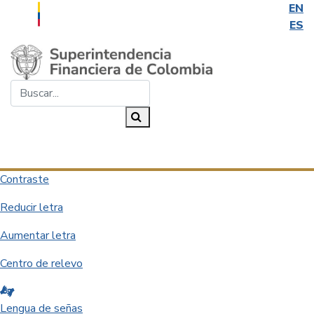
EN
ES
Saltar al contenido principal
Buscar...
Buscar
Desplegar navegación
Contraste
Reducir letra
Aumentar letra
Centro de relevo
Lengua de señas