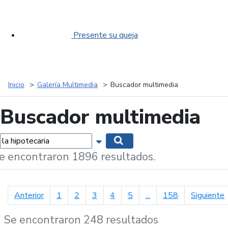
Presente su queja
Inicio
Galería Multimedia
Buscador multimedia
Buscador multimedia
labras...
Mostrar opciones de búsqueda
Buscar
e encontraron 1896 resultados.
página anterior
p
Anterior
1
2
3
4
5
...
158
Siguiente
Se encontraron 248 resultados