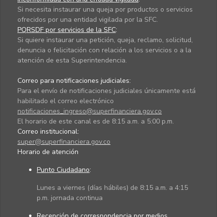
Si necesita instaurar una queja por productos o servicios
ofrecidos por una entidad vigilada por la SFC.
PQRSDF por servicios de la SFC
:
Si quiere instaurar una petición, queja, reclamo, solicitud,
denuncia o felicitación con relación a los servicios o a la
atención de esta Superintendencia.
Correo para notificaciones judiciales:
Para el envío de notificaciones judiciales únicamente está
habilitado el correo electrónico
notificaciones_ingreso@superfinanciera.gov.co
El horario de este canal es de 8:15 a.m. a 5:00 p.m.
Correo institucional:
super@superfinanciera.gov.co
Horario de atención
Punto Ciudadano
:
Lunes a viernes (días hábiles) de 8:15 a.m. a 4:15
p.m. jornada continua
Recepción de correspondencia por medios