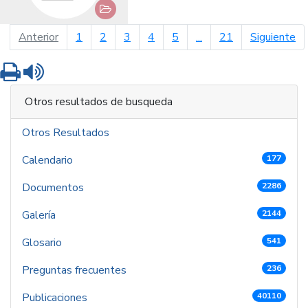
página anterior
pá
Anterior
1
2
3
4
5
...
21
Siguiente
Imprimir
Leer contenido
Otros resultados de busqueda
Otros Resultados
Calendario
177
Documentos
2286
Galería
2144
Glosario
541
Preguntas frecuentes
236
Publicaciones
40110