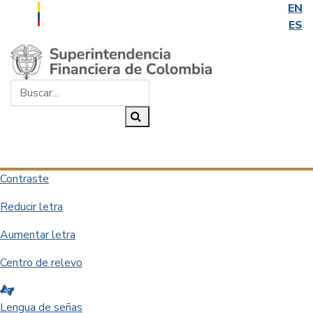
EN
ES
Saltar al contenido principal
Buscar...
Buscar
Desplegar navegación
Contraste
Reducir letra
Aumentar letra
Centro de relevo
Lengua de señas