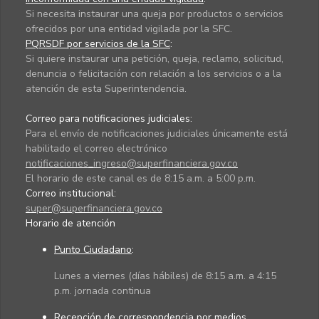
Si necesita instaurar una queja por productos o servicios
ofrecidos por una entidad vigilada por la SFC.
PQRSDF por servicios de la SFC
:
Si quiere instaurar una petición, queja, reclamo, solicitud,
denuncia o felicitación con relación a los servicios o a la
atención de esta Superintendencia.
Correo para notificaciones judiciales:
Para el envío de notificaciones judiciales únicamente está
habilitado el correo electrónico
notificaciones_ingreso@superfinanciera.gov.co
El horario de este canal es de 8:15 a.m. a 5:00 p.m.
Correo institucional:
super@superfinanciera.gov.co
Horario de atención
Punto Ciudadano
:
Lunes a viernes (días hábiles) de 8:15 a.m. a 4:15
p.m. jornada continua
Recepción de correspondencia por medios