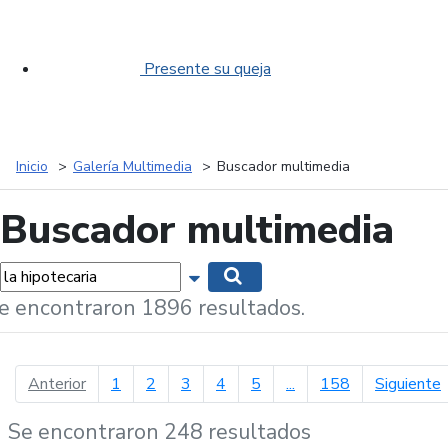
Presente su queja
Inicio
Galería Multimedia
Buscador multimedia
Buscador multimedia
labras...
Mostrar opciones de búsqueda
Buscar
e encontraron 1896 resultados.
página anterior
p
Anterior
1
2
3
4
5
...
158
Siguiente
Se encontraron 248 resultados