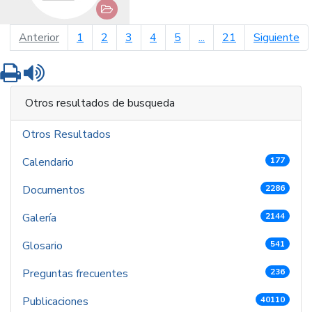
página anterior
pá
Anterior
1
2
3
4
5
...
21
Siguiente
Imprimir
Leer contenido
Otros resultados de busqueda
Otros Resultados
Calendario
177
Documentos
2286
Galería
2144
Glosario
541
Preguntas frecuentes
236
Publicaciones
40110