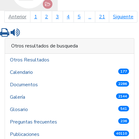
página anterior
pá
Anterior
1
2
3
4
5
...
21
Siguiente
Imprimir
Leer contenido
Otros resultados de busqueda
Otros Resultados
Calendario
177
Documentos
2286
Galería
2144
Glosario
541
Preguntas frecuentes
236
Publicaciones
40110