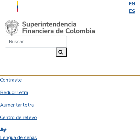
EN
ES
Saltar al contenido principal
Buscar...
Buscar
Desplegar navegación
Contraste
Reducir letra
Aumentar letra
Centro de relevo
Lengua de señas