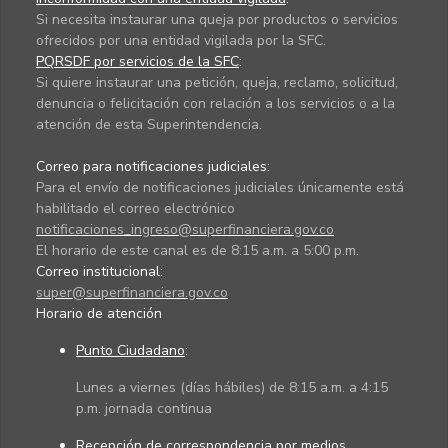
Si necesita instaurar una queja por productos o servicios
ofrecidos por una entidad vigilada por la SFC.
PQRSDF por servicios de la SFC
:
Si quiere instaurar una petición, queja, reclamo, solicitud,
denuncia o felicitación con relación a los servicios o a la
atención de esta Superintendencia.
Correo para notificaciones judiciales:
Para el envío de notificaciones judiciales únicamente está
habilitado el correo electrónico
notificaciones_ingreso@superfinanciera.gov.co
El horario de este canal es de 8:15 a.m. a 5:00 p.m.
Correo institucional:
super@superfinanciera.gov.co
Horario de atención
Punto Ciudadano
:
Lunes a viernes (días hábiles) de 8:15 a.m. a 4:15
p.m. jornada continua
Recepción de correspondencia por medios