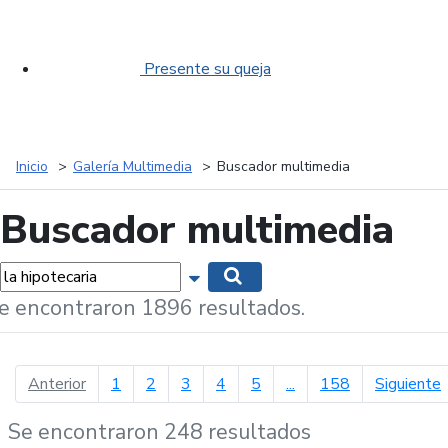
Presente su queja
Inicio
Galería Multimedia
Buscador multimedia
Buscador multimedia
labras...
Mostrar opciones de búsqueda
Buscar
e encontraron 1896 resultados.
página anterior
p
Anterior
1
2
3
4
5
...
158
Siguiente
Se encontraron 248 resultados