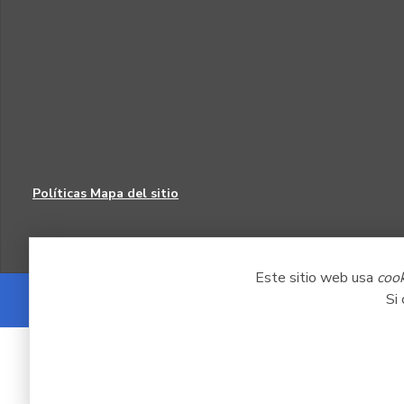
Políticas
Mapa del sitio
Este sitio web usa
coo
Si