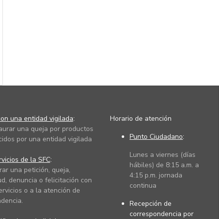
on una entidad vigilada
:
Horario de atención
taurar una queja por productos
Punto Ciudadano
:
cidos por una entidad vigilada
Lunes a viernes (días
vicios de la SFC
:
hábiles) de 8:15 a.m. a
rar una petición, queja,
4:15 p.m. jornada
ud, denuncia o felicitación con
continua
ervicios o a la atención de
dencia.
Recepción de
correspondencia por