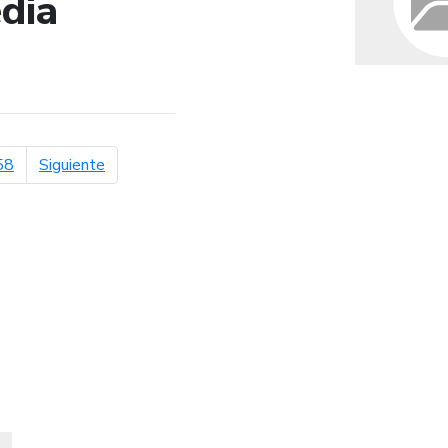
dia
de búsqueda
página siguiente
58
Siguiente