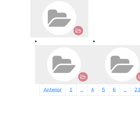
página anterior
Anterior
1
...
4
5
6
...
2