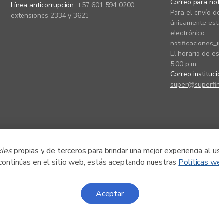
Correo para noti
Línea anticorrupción:
+57 601 594 0200
Para el envío de
extensiones 2334 y 3623
únicamente está
electrónico
notificaciones_
El horario de es
5:00 p.m.
Correo instituc
super@superfin
kies
propias y de terceros para brindar una mejor experiencia al u
 continúas en el sitio web, estás aceptando nuestras
Políticas w
Aceptar