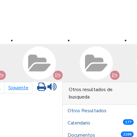
Imprimir
Leer contenido
página siguiente
1
Siguiente
Otros resultados de
busqueda
Otros Resultados
Calendario
177
Documentos
2286