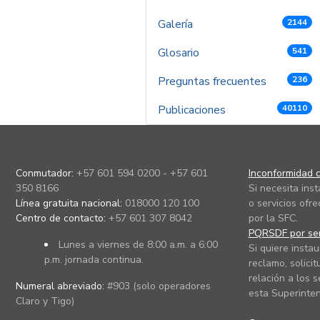
Galería
2144
Glosario
541
Preguntas frecuentes
236
Publicaciones
40110
Conmutador:
+57 601 594 0200 - +57 601
Inconformidad c
350 8166
Si necesita ins
Línea gratuita nacional:
018000 120 100
o servicios ofre
Centro de contacto:
+57 601 307 8042
por la SFC.
PQRSDF por ser
Lunes a viernes de 8:00 a.m. a 6:00
Si quiere instau
p.m. jornada continua.
reclamo, solicit
relación a los s
Numeral abreviado:
#903 (solo operadores
esta Superinten
Claro y Tigo)