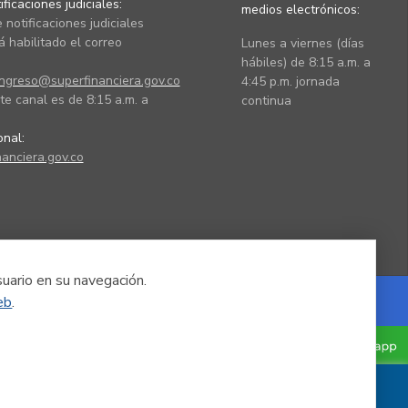
ficaciones judiciales:
medios electrónicos:
 notificaciones judiciales
 habilitado el correo
Lunes a viernes (días
hábiles) de 8:15 a.m. a
ingreso@superfinanciera.gov.co
4:45 p.m. jornada
te canal es de 8:15 a.m. a
continua
ional:
anciera.gov.co
suario en su navegación.
eb
.
Powered by Nexura