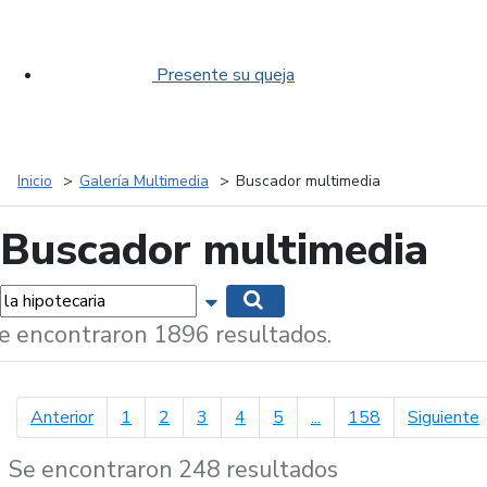
Presente su queja
Inicio
Galería Multimedia
Buscador multimedia
Buscador multimedia
labras...
Mostrar opciones de búsqueda
Buscar
e encontraron 1896 resultados.
página anterior
p
Anterior
1
2
3
4
5
...
158
Siguiente
Se encontraron 248 resultados