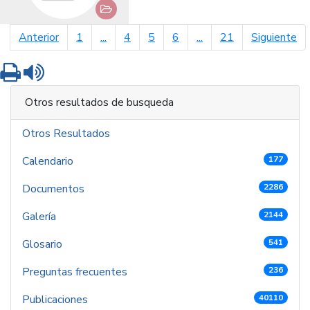
página anterior
pá
Anterior
1
...
4
5
6
...
21
Siguiente
Imprimir
Leer contenido
Otros resultados de busqueda
Otros Resultados
Calendario
177
Documentos
2286
Galería
2144
Glosario
541
Preguntas frecuentes
236
Publicaciones
40110