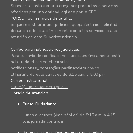
Si necesita instaurar una queja por productos o servicios
ofrecidos por una entidad vigilada por la SFC.
PQRSDF por servicios de la SFC
:
Si quiere instaurar una petición, queja, reclamo, solicitud,
denuncia o felicitación con relación a los servicios o a la
atención de esta Superintendencia.
Correo para notificaciones judiciales:
Para el envío de notificaciones judiciales únicamente está
habilitado el correo electrónico
notificaciones_ingreso@superfinanciera.gov.co
El horario de este canal es de 8:15 a.m. a 5:00 p.m.
Correo institucional:
super@superfinanciera.gov.co
Horario de atención
Punto Ciudadano
:
Lunes a viernes (días hábiles) de 8:15 a.m. a 4:15
p.m. jornada continua
Recepción de correspondencia por medios