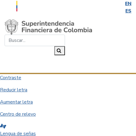
EN
ES
Saltar al contenido principal
Buscar...
Buscar
Desplegar navegación
Contraste
Reducir letra
Aumentar letra
Centro de relevo
Lengua de señas