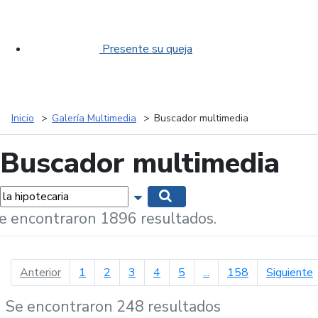
Presente su queja
Inicio
Galería Multimedia
Buscador multimedia
Buscador multimedia
labras...
Mostrar opciones de búsqueda
Buscar
e encontraron 1896 resultados.
página anterior
p
Anterior
1
2
3
4
5
...
158
Siguiente
Se encontraron 248 resultados