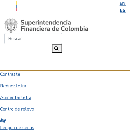
EN
ES
Saltar al contenido principal
Buscar...
Buscar
Desplegar navegación
Contraste
Reducir letra
Aumentar letra
Centro de relevo
Lengua de señas