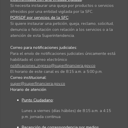
Si necesita instaurar una queja por productos o servicios
ofrecidos por una entidad vigilada por la SFC.
PQRSDF por servicios de la SFC
:
Si quiere instaurar una petición, queja, reclamo, solicitud,
denuncia o felicitación con relación a los servicios o a la
atención de esta Superintendencia.
Correo para notificaciones judiciales:
Para el envío de notificaciones judiciales únicamente está
habilitado el correo electrónico
notificaciones_ingreso@superfinanciera.gov.co
El horario de este canal es de 8:15 a.m. a 5:00 p.m.
Correo institucional:
super@superfinanciera.gov.co
Horario de atención
Punto Ciudadano
:
Lunes a viernes (días hábiles) de 8:15 a.m. a 4:15
p.m. jornada continua
Recepción de correspondencia por medios