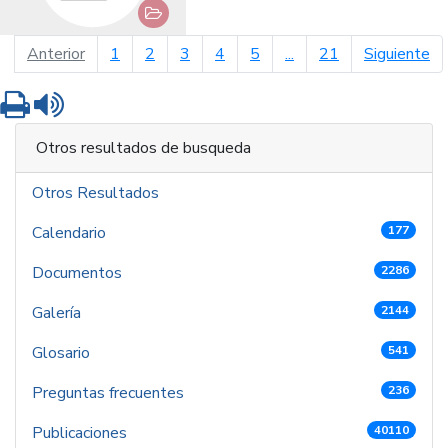
página anterior
pá
Anterior
1
2
3
4
5
...
21
Siguiente
Imprimir
Leer contenido
Otros resultados de busqueda
Otros Resultados
Calendario
177
Documentos
2286
Galería
2144
Glosario
541
Preguntas frecuentes
236
Publicaciones
40110