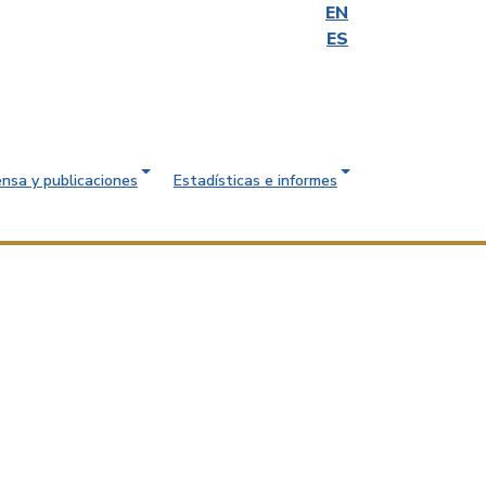
EN
ES
ensa y publicaciones
Estadísticas e informes