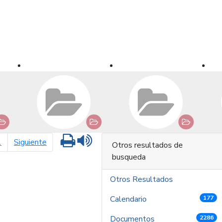
Imprimir
Leer contenido
página siguiente
1
Siguiente
Otros resultados de
busqueda
Otros Resultados
Calendario
177
Documentos
2286