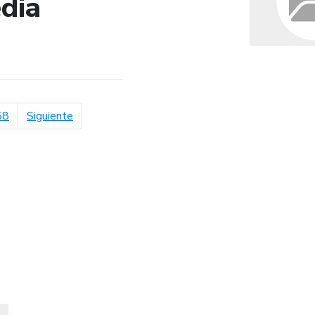
dia
de búsqueda
página siguiente
58
Siguiente