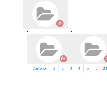
página anterior
Anterior
1
2
3
4
5
...
2