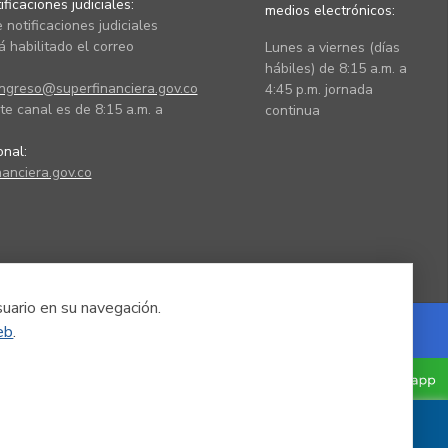
ficaciones judiciales:
medios electrónicos:
 notificaciones judiciales
 habilitado el correo
Lunes a viernes (días
hábiles) de 8:15 a.m. a
ingreso@superfinanciera.gov.co
4:45 p.m. jornada
te canal es de 8:15 a.m. a
continua
ional:
anciera.gov.co
suario en su navegación.
eb
.
Powered by Nexura