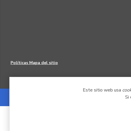
Políticas
Mapa del sitio
Este sitio web usa
coo
Si