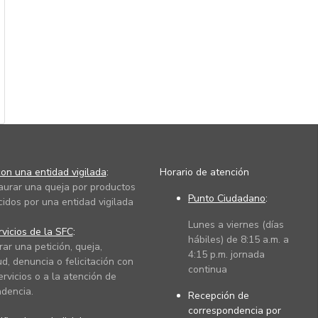
on una entidad vigilada
:
Horario de atención
taurar una queja por productos
Punto Ciudadano
:
cidos por una entidad vigilada
Lunes a viernes (días
vicios de la SFC
:
hábiles) de 8:15 a.m. a
rar una petición, queja,
4:15 p.m. jornada
ud, denuncia o felicitación con
continua
ervicios o a la atención de
dencia.
Recepción de
correspondencia por