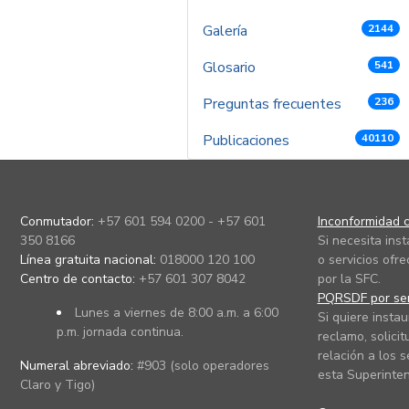
Galería
2144
Glosario
541
Preguntas frecuentes
236
Publicaciones
40110
Conmutador:
+57 601 594 0200 - +57 601
Inconformidad c
350 8166
Si necesita ins
Línea gratuita nacional:
018000 120 100
o servicios ofre
Centro de contacto:
+57 601 307 8042
por la SFC.
PQRSDF por ser
Lunes a viernes de 8:00 a.m. a 6:00
Si quiere instau
p.m. jornada continua.
reclamo, solicit
relación a los s
Numeral abreviado:
#903 (solo operadores
esta Superinten
Claro y Tigo)