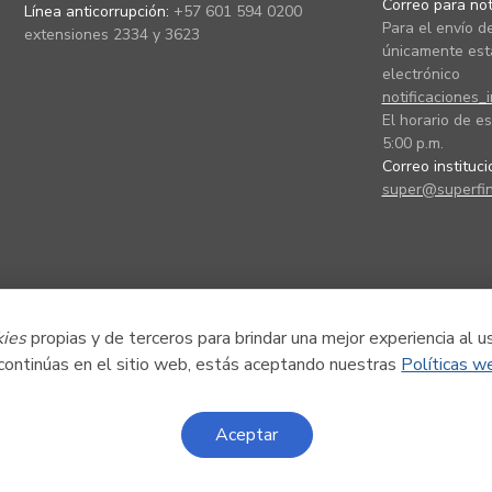
Correo para noti
Línea anticorrupción:
+57 601 594 0200
Para el envío de
extensiones 2334 y 3623
únicamente está
electrónico
notificaciones_
El horario de es
5:00 p.m.
Correo instituc
super@superfin
kies
propias y de terceros para brindar una mejor experiencia al u
 continúas en el sitio web, estás aceptando nuestras
Políticas w
Aceptar