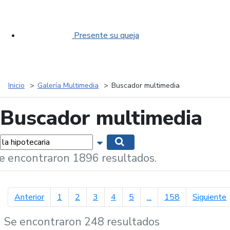
Presente su queja
Inicio
Galería Multimedia
Buscador multimedia
Buscador multimedia
labras...
Mostrar opciones de búsqueda
Buscar
e encontraron 1896 resultados.
página anterior
p
Anterior
1
2
3
4
5
...
158
Siguiente
Se encontraron 248 resultados