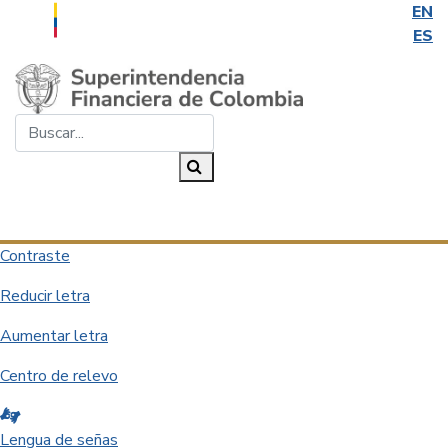
EN
ES
Saltar al contenido principal
Buscar...
Buscar
Desplegar navegación
Contraste
Reducir letra
Aumentar letra
Centro de relevo
Lengua de señas