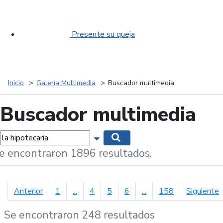
Presente su queja
Inicio
Galería Multimedia
Buscador multimedia
Buscador multimedia
labras...
Mostrar opciones de búsqueda
Buscar
e encontraron 1896 resultados.
página anterior
p
Anterior
1
...
4
5
6
...
158
Siguiente
Se encontraron 248 resultados