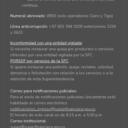
continua.
Numeral abreviado:
#903 (solo operadores Claro y Tigo)
Línea anticorrupción:
+57 601 594 0200 extensiones 2334
y 3623
Inconformidad con una entidad vigilada
:
Si necesita instaurar una queja por productos o servicios
ofrecidos por una entidad vigilada por la SFC.
PQRSDF por servicios de la SFC
:
Si quiere instaurar una petición, queja, reclamo, solicitud,
denuncia o felicitación con relación a los servicios o a la
atención de esta Superintendencia.
Correo para notificaciones judiciales:
Para el envío de notificaciones judiciales únicamente está
habilitado el correo electrónico
notificaciones_ingreso@superfinanciera.gov.co
El horario de este canal es de 8:15 a.m. a 5:00 p.m.
Correo institucional:
super@superfinanciera.gov.co