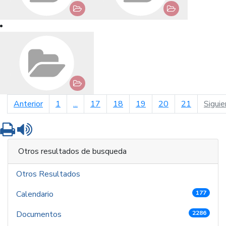
página anterior
Anterior
1
...
17
18
19
20
21
Siguie
Imprimir
Leer contenido
Otros resultados de busqueda
Otros Resultados
Calendario
177
Documentos
2286