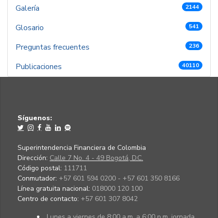
Galería
2144
Glosario
541
Preguntas frecuentes
236
Publicaciones
40110
Síguenos:
Superintendencia Financiera de Colombia
Dirección:
Calle 7 No. 4 - 49 Bogotá, D.C.
Código postal:
111711
Conmutador:
+57 601 594 0200 - +57 601 350 8166
Línea gratuita nacional:
018000 120 100
Centro de contacto:
+57 601 307 8042
Lunes a viernes de 8:00 a.m. a 6:00 p.m. jornada