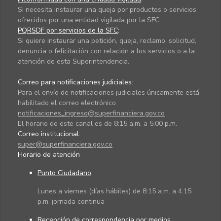
Si necesita instaurar una queja por productos o servicios
ofrecidos por una entidad vigilada por la SFC.
PQRSDF por servicios de la SFC
:
Si quiere instaurar una petición, queja, reclamo, solicitud,
denuncia o felicitación con relación a los servicios o a la
atención de esta Superintendencia.
Correo para notificaciones judiciales:
Para el envío de notificaciones judiciales únicamente está
habilitado el correo electrónico
notificaciones_ingreso@superfinanciera.gov.co
El horario de este canal es de 8:15 a.m. a 5:00 p.m.
Correo institucional:
super@superfinanciera.gov.co
Horario de atención
Punto Ciudadano
:
Lunes a viernes (días hábiles) de 8:15 a.m. a 4:15
p.m. jornada continua
Recepción de correspondencia por medios