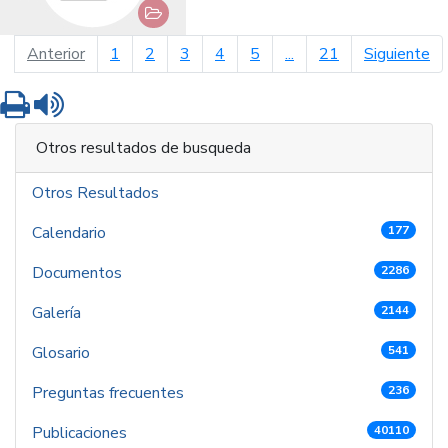
página anterior
pá
Anterior
1
2
3
4
5
...
21
Siguiente
Imprimir
Leer contenido
Otros resultados de busqueda
Otros Resultados
Calendario
177
Documentos
2286
Galería
2144
Glosario
541
Preguntas frecuentes
236
Publicaciones
40110