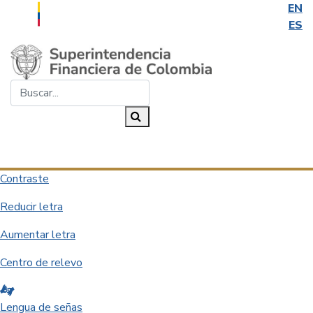
EN
ES
Saltar al contenido principal
Buscar...
Buscar
Desplegar navegación
Contraste
Reducir letra
Aumentar letra
Centro de relevo
Lengua de señas