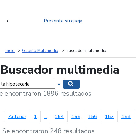
Presente su queja
Inicio
Galería Multimedia
Buscador multimedia
Buscador multimedia
labras...
Mostrar opciones de búsqueda
Buscar
e encontraron 1896 resultados.
página anterior
Anterior
1
...
154
155
156
157
158
Se encontraron 248 resultados