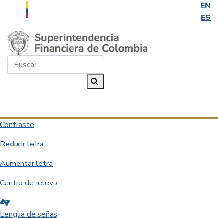
EN
ES
Saltar al contenido principal
Buscar...
Buscar
Desplegar navegación
Contraste
Reducir letra
Aumentar letra
Centro de relevo
Lengua de señas