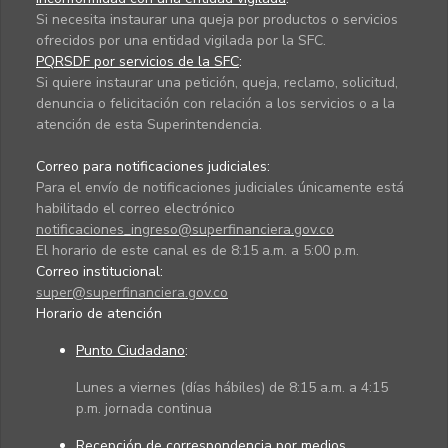
Si necesita instaurar una queja por productos o servicios
ofrecidos por una entidad vigilada por la SFC.
PQRSDF por servicios de la SFC
:
Si quiere instaurar una petición, queja, reclamo, solicitud,
denuncia o felicitación con relación a los servicios o a la
atención de esta Superintendencia.
Correo para notificaciones judiciales:
Para el envío de notificaciones judiciales únicamente está
habilitado el correo electrónico
notificaciones_ingreso@superfinanciera.gov.co
El horario de este canal es de 8:15 a.m. a 5:00 p.m.
Correo institucional:
super@superfinanciera.gov.co
Horario de atención
Punto Ciudadano
:
Lunes a viernes (días hábiles) de 8:15 a.m. a 4:15
p.m. jornada continua
Recepción de correspondencia por medios