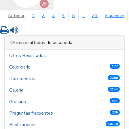
página anterior
pá
Anterior
1
2
3
4
5
...
21
Siguiente
Imprimir
Leer contenido
Otros resultados de busqueda
Otros Resultados
Calendario
177
Documentos
2286
Galería
2144
Glosario
541
Preguntas frecuentes
236
Publicaciones
40110