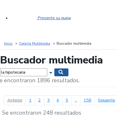
Presente su queja
Inicio
Galería Multimedia
Buscador multimedia
Buscador multimedia
labras...
Mostrar opciones de búsqueda
Buscar
e encontraron 1896 resultados.
página anterior
p
Anterior
1
2
3
4
5
...
158
Siguiente
Se encontraron 248 resultados