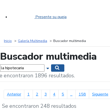
Presente su queja
Inicio
Galería Multimedia
Buscador multimedia
Buscador multimedia
labras...
Mostrar opciones de búsqueda
Buscar
e encontraron 1896 resultados.
página anterior
p
Anterior
1
2
3
4
5
...
158
Siguiente
Se encontraron 248 resultados