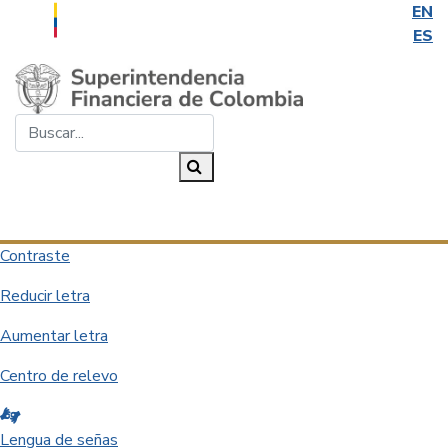
EN
ES
Saltar al contenido principal
Buscar...
Buscar
Desplegar navegación
Contraste
Reducir letra
Aumentar letra
Centro de relevo
Lengua de señas