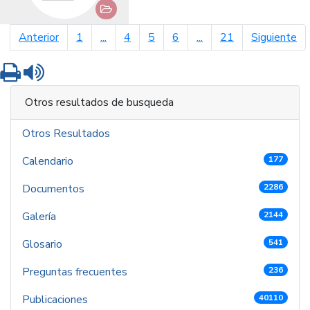
página anterior
pá
Anterior
1
...
4
5
6
...
21
Siguiente
Imprimir
Leer contenido
Otros resultados de busqueda
Otros Resultados
Calendario
177
Documentos
2286
Galería
2144
Glosario
541
Preguntas frecuentes
236
Publicaciones
40110