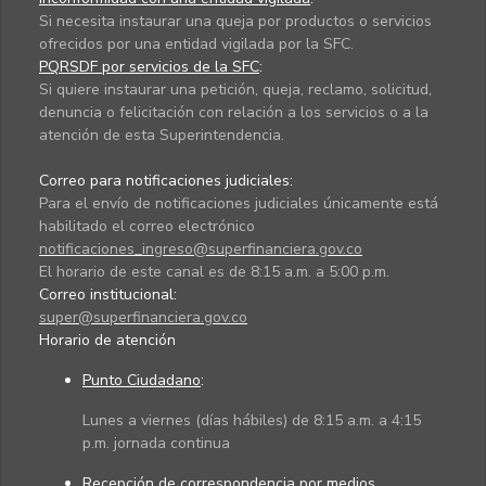
Si necesita instaurar una queja por productos o servicios
ofrecidos por una entidad vigilada por la SFC.
PQRSDF por servicios de la SFC
:
Si quiere instaurar una petición, queja, reclamo, solicitud,
denuncia o felicitación con relación a los servicios o a la
atención de esta Superintendencia.
Correo para notificaciones judiciales:
Para el envío de notificaciones judiciales únicamente está
habilitado el correo electrónico
notificaciones_ingreso@superfinanciera.gov.co
El horario de este canal es de 8:15 a.m. a 5:00 p.m.
Correo institucional:
super@superfinanciera.gov.co
Horario de atención
Punto Ciudadano
:
Lunes a viernes (días hábiles) de 8:15 a.m. a 4:15
p.m. jornada continua
Recepción de correspondencia por medios