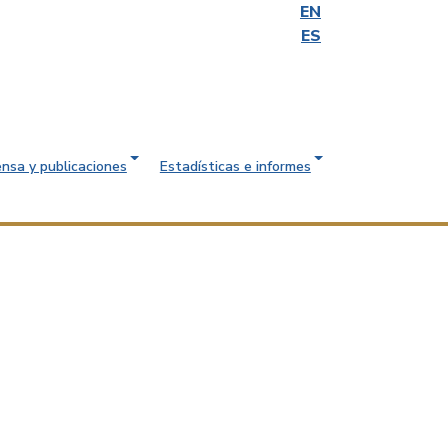
EN
ES
ensa y publicaciones
Estadísticas e informes