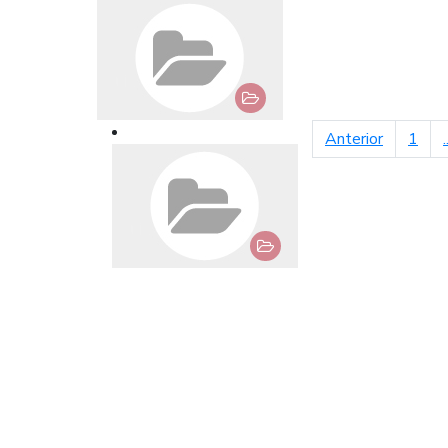
página an
Anterior
1
.