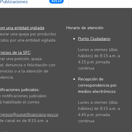
Publicaciones
40110
on una entidad vigilada
:
Horario de atención
taurar una queja por productos
Punto Ciudadano
:
cidos por una entidad vigilada
Lunes a viernes (días
vicios de la SFC
:
hábiles) de 8:15 a.m. a
rar una petición, queja,
4:15 p.m. jornada
ud, denuncia o felicitación con
continua
ervicios o a la atención de
dencia.
Recepción de
correspondencia por
ficaciones judiciales:
medios electrónicos:
 notificaciones judiciales
 habilitado el correo
Lunes a viernes (días
hábiles) de 8:15 a.m. a
ingreso@superfinanciera.gov.co
4:45 p.m. jornada
te canal es de 8:15 a.m. a
continua