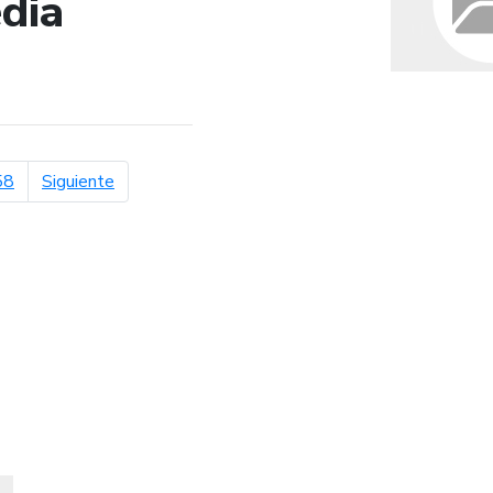
dia
de búsqueda
página siguiente
58
Siguiente