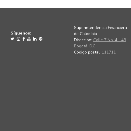
Superintendencia Financiera
Síguenos:
de Colombia
Dirección:
Calle 7 No. 4 - 49
Bogotá, D.C.
Código postal:
111711