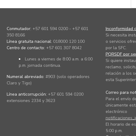
Conmutador:
+57 601 594 0200 - +57 601
Inconformidad c
350 8166
Si necesita ins
Línea gratuita nacional:
018000 120 100
o servicios ofre
Centro de contacto:
+57 601 307 8042
por la SFC.
PQRSDF por ser
Lunes a viernes de 8:00 a.m. a 6:00
Si quiere instau
p.m. jornada continua.
reclamo, solicit
relación a los s
Numeral abreviado:
#903 (solo operadores
esta Superinten
Claro y Tigo)
Correo para noti
Línea anticorrupción:
+57 601 594 0200
Para el envío de
extensiones 2334 y 3623
únicamente está
electrónico
notificaciones_
El horario de es
5:00 p.m.