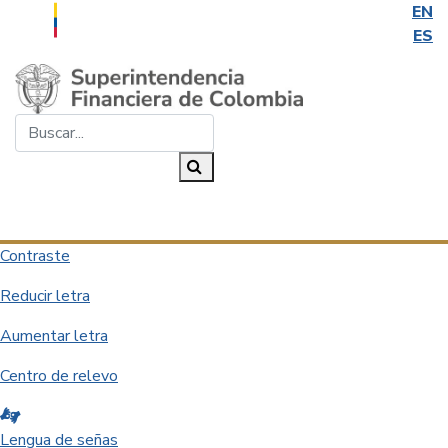
EN
ES
Saltar al contenido principal
Buscar...
Buscar
Desplegar navegación
Contraste
Reducir letra
Aumentar letra
Centro de relevo
Lengua de señas