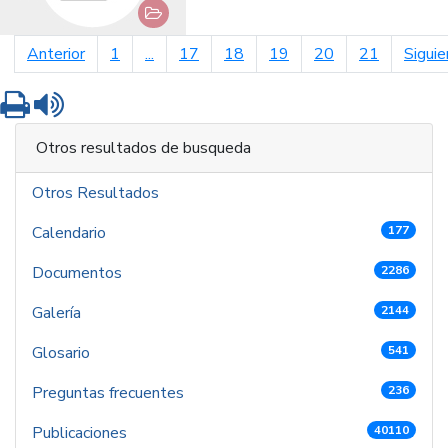
página anterior
Anterior
1
...
17
18
19
20
21
Siguie
Imprimir
Leer contenido
Otros resultados de busqueda
Otros Resultados
Calendario
177
Documentos
2286
Galería
2144
Glosario
541
Preguntas frecuentes
236
Publicaciones
40110