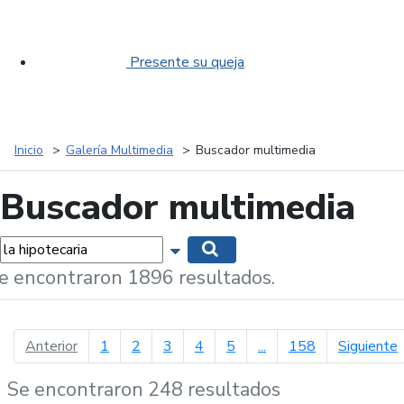
Presente su queja
Inicio
Galería Multimedia
Buscador multimedia
Buscador multimedia
labras...
Mostrar opciones de búsqueda
Buscar
e encontraron 1896 resultados.
página anterior
p
Anterior
1
2
3
4
5
...
158
Siguiente
Se encontraron 248 resultados