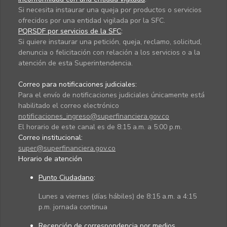
Si necesita instaurar una queja por productos o servicios
ofrecidos por una entidad vigilada por la SFC.
PQRSDF por servicios de la SFC
:
Si quiere instaurar una petición, queja, reclamo, solicitud,
denuncia o felicitación con relación a los servicios o a la
atención de esta Superintendencia.
Correo para notificaciones judiciales:
Para el envío de notificaciones judiciales únicamente está
habilitado el correo electrónico
notificaciones_ingreso@superfinanciera.gov.co
El horario de este canal es de 8:15 a.m. a 5:00 p.m.
Correo institucional:
super@superfinanciera.gov.co
Horario de atención
Punto Ciudadano
:
Lunes a viernes (días hábiles) de 8:15 a.m. a 4:15
p.m. jornada continua
Recepción de correspondencia por medios