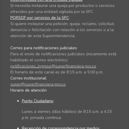
Si necesita instaurar una queja por productos o servicios
ofrecidos por una entidad vigilada por la SFC.
PQRSDF por servicios de la SFC
:
Si quiere instaurar una petición, queja, reclamo, solicitud,
denuncia o felicitación con relación a los servicios o a la
atención de esta Superintendencia.
Correo para notificaciones judiciales:
Para el envío de notificaciones judiciales únicamente está
habilitado el correo electrónico
notificaciones_ingreso@superfinanciera.gov.co
El horario de este canal es de 8:15 a.m. a 5:00 p.m.
Correo institucional:
super@superfinanciera.gov.co
Horario de atención
Punto Ciudadano
:
Lunes a viernes (días hábiles) de 8:15 a.m. a 4:15
p.m. jornada continua
Recepción de correspondencia por medios