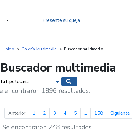
Presente su queja
Inicio
Galería Multimedia
Buscador multimedia
Buscador multimedia
labras...
Mostrar opciones de búsqueda
Buscar
e encontraron 1896 resultados.
página anterior
p
Anterior
1
2
3
4
5
...
158
Siguiente
Se encontraron 248 resultados