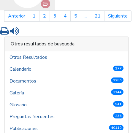
página anterior
pá
Anterior
1
2
3
4
5
...
21
Siguiente
Imprimir
Leer contenido
Otros resultados de busqueda
Otros Resultados
Calendario
177
Documentos
2286
Galería
2144
Glosario
541
Preguntas frecuentes
236
Publicaciones
40110