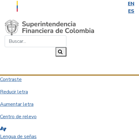
EN
ES
Saltar al contenido principal
Buscar...
Buscar
Desplegar navegación
Contraste
Reducir letra
Aumentar letra
Centro de relevo
Lengua de señas