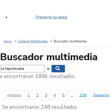
Presente su queja
Inicio
Galería Multimedia
Buscador multimedia
Buscador multimedia
labras...
Mostrar opciones de búsqueda
Buscar
e encontraron 1896 resultados.
página anterior
p
Anterior
1
2
3
4
5
...
158
Siguiente
Se encontraron 248 resultados