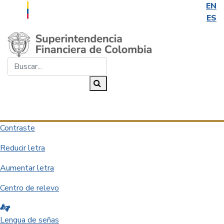
EN
ES
Saltar al contenido principal
Buscar...
Buscar
Desplegar navegación
Contraste
Reducir letra
Aumentar letra
Centro de relevo
Lengua de señas