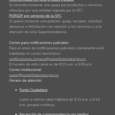
Si necesita instaurar una queja por productos o servicios
ofrecidos por una entidad vigilada por la SFC.
PQRSDF por servicios de la SFC
:
Si quiere instaurar una petición, queja, reclamo, solicitud,
denuncia o felicitación con relación a los servicios o a la
atención de esta Superintendencia.
Correo para notificaciones judiciales:
Para el envío de notificaciones judiciales únicamente está
habilitado el correo electrónico
notificaciones_ingreso@superfinanciera.gov.co
El horario de este canal es de 8:15 a.m. a 5:00 p.m.
Correo institucional:
super@superfinanciera.gov.co
Horario de atención
Punto Ciudadano
:
Lunes a viernes (días hábiles) de 8:15 a.m. a 4:15
p.m. jornada continua
Recepción de correspondencia por medios