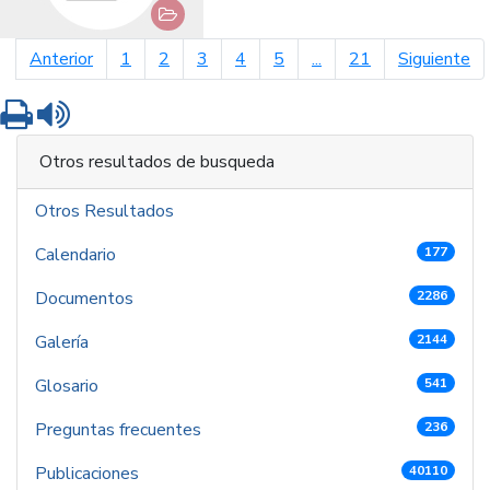
página anterior
pá
Anterior
1
2
3
4
5
...
21
Siguiente
Imprimir
Leer contenido
Otros resultados de busqueda
Otros Resultados
Calendario
177
Documentos
2286
Galería
2144
Glosario
541
Preguntas frecuentes
236
Publicaciones
40110