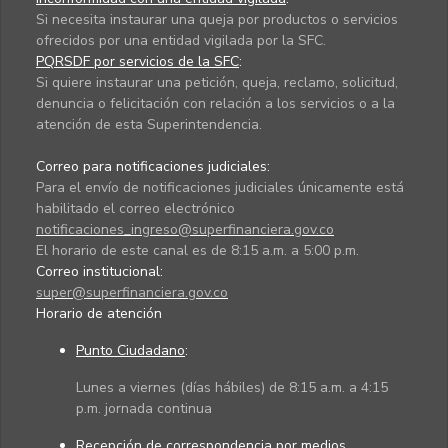
Si necesita instaurar una queja por productos o servicios
ofrecidos por una entidad vigilada por la SFC.
PQRSDF por servicios de la SFC
:
Si quiere instaurar una petición, queja, reclamo, solicitud,
denuncia o felicitación con relación a los servicios o a la
atención de esta Superintendencia.
Correo para notificaciones judiciales:
Para el envío de notificaciones judiciales únicamente está
habilitado el correo electrónico
notificaciones_ingreso@superfinanciera.gov.co
El horario de este canal es de 8:15 a.m. a 5:00 p.m.
Correo institucional:
super@superfinanciera.gov.co
Horario de atención
Punto Ciudadano
:
Lunes a viernes (días hábiles) de 8:15 a.m. a 4:15
p.m. jornada continua
Recepción de correspondencia por medios