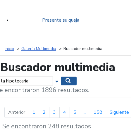
Presente su queja
Inicio
Galería Multimedia
Buscador multimedia
Buscador multimedia
labras...
Mostrar opciones de búsqueda
Buscar
e encontraron 1896 resultados.
página anterior
p
Anterior
1
2
3
4
5
...
158
Siguiente
Se encontraron 248 resultados