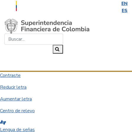
EN
ES
Saltar al contenido principal
Buscar...
Buscar
Desplegar navegación
Contraste
Reducir letra
Aumentar letra
Centro de relevo
Lengua de señas