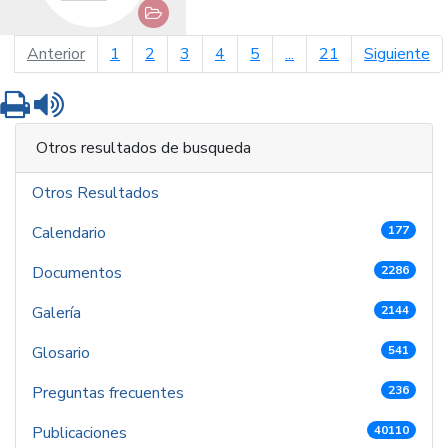
página anterior
pá
Anterior
1
2
3
4
5
...
21
Siguiente
Imprimir
Leer contenido
Otros resultados de busqueda
Otros Resultados
Calendario
177
Documentos
2286
Galería
2144
Glosario
541
Preguntas frecuentes
236
Publicaciones
40110