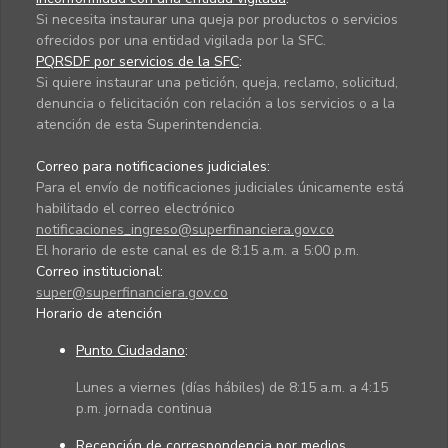
Si necesita instaurar una queja por productos o servicios
ofrecidos por una entidad vigilada por la SFC.
PQRSDF por servicios de la SFC
:
Si quiere instaurar una petición, queja, reclamo, solicitud,
denuncia o felicitación con relación a los servicios o a la
atención de esta Superintendencia.
Correo para notificaciones judiciales:
Para el envío de notificaciones judiciales únicamente está
habilitado el correo electrónico
notificaciones_ingreso@superfinanciera.gov.co
El horario de este canal es de 8:15 a.m. a 5:00 p.m.
Correo institucional:
super@superfinanciera.gov.co
Horario de atención
Punto Ciudadano
:
Lunes a viernes (días hábiles) de 8:15 a.m. a 4:15
p.m. jornada continua
Recepción de correspondencia por medios