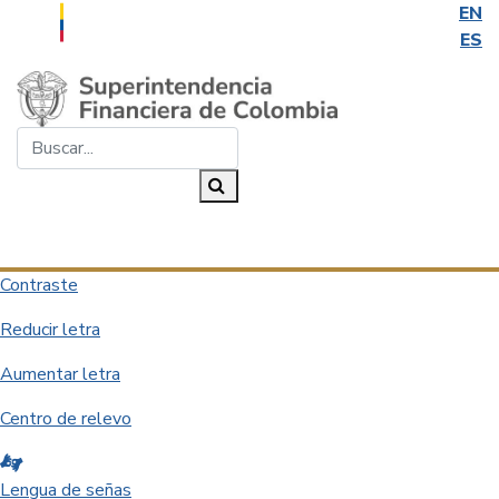
EN
ES
Saltar al contenido principal
Buscar...
Buscar
Desplegar navegación
Contraste
Reducir letra
Aumentar letra
Centro de relevo
Lengua de señas