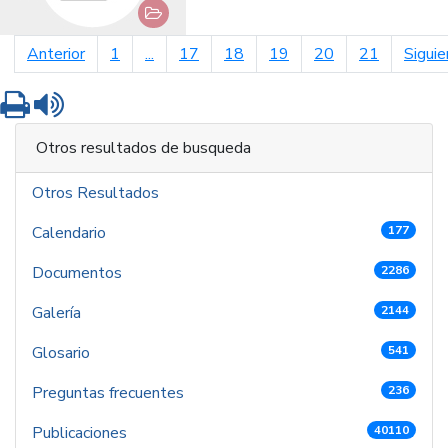
página anterior
Anterior
1
...
17
18
19
20
21
Siguie
Imprimir
Leer contenido
Otros resultados de busqueda
Otros Resultados
Calendario
177
Documentos
2286
Galería
2144
Glosario
541
Preguntas frecuentes
236
Publicaciones
40110