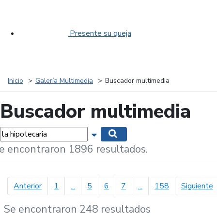
Presente su queja
Inicio
Galería Multimedia
Buscador multimedia
Buscador multimedia
labras...
Mostrar opciones de búsqueda
Buscar
e encontraron 1896 resultados.
página anterior
p
Anterior
1
...
5
6
7
...
158
Siguiente
Se encontraron 248 resultados