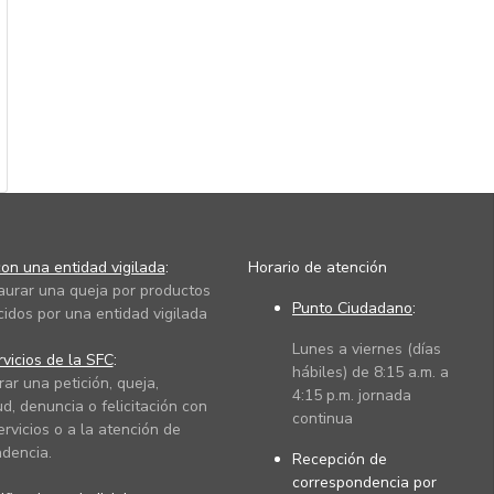
on una entidad vigilada
:
Horario de atención
taurar una queja por productos
Punto Ciudadano
:
cidos por una entidad vigilada
Lunes a viernes (días
vicios de la SFC
:
hábiles) de 8:15 a.m. a
rar una petición, queja,
4:15 p.m. jornada
ud, denuncia o felicitación con
continua
ervicios o a la atención de
dencia.
Recepción de
correspondencia por