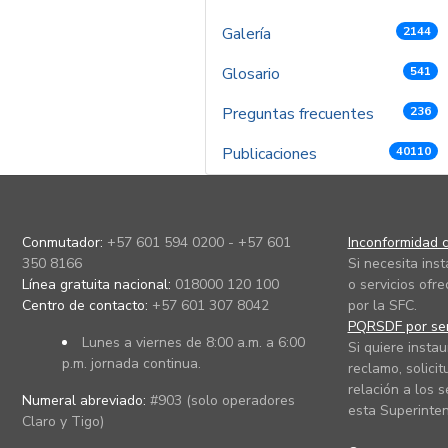
Galería
2144
Glosario
541
Preguntas frecuentes
236
Publicaciones
40110
Conmutador:
+57 601 594 0200 - +57 601
Inconformidad c
350 8166
Si necesita ins
Línea gratuita nacional:
018000 120 100
o servicios ofre
Centro de contacto:
+57 601 307 8042
por la SFC.
PQRSDF por ser
Lunes a viernes de 8:00 a.m. a 6:00
Si quiere instau
p.m. jornada continua.
reclamo, solicit
relación a los s
Numeral abreviado:
#903 (solo operadores
esta Superinten
Claro y Tigo)