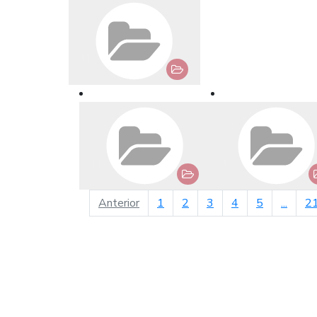
página anterior
Anterior
1
2
3
4
5
...
2