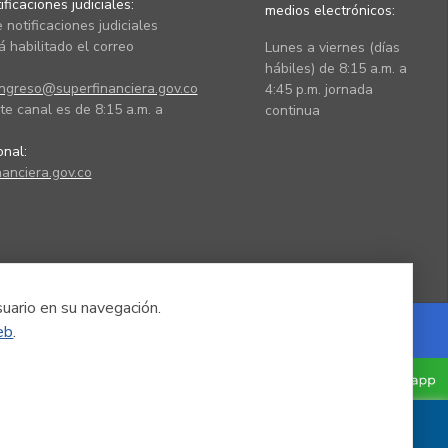
ficaciones judiciales:
medios electrónicos:
 notificaciones judiciales
 habilitado el correo
Lunes a viernes (días
hábiles) de 8:15 a.m. a
ingreso@superfinanciera.gov.co
4:45 p.m. jornada
te canal es de 8:15 a.m. a
continua
ional:
anciera.gov.co
suario en su navegación.
eb
.
Powered by Nexura