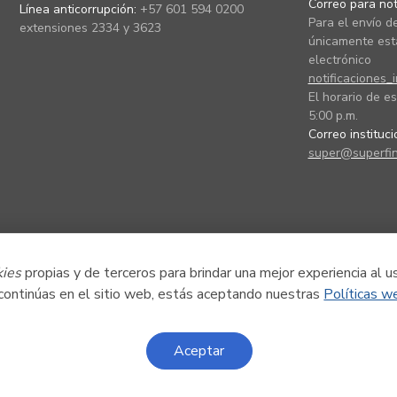
Correo para noti
Línea anticorrupción:
+57 601 594 0200
Para el envío de
extensiones 2334 y 3623
únicamente está
electrónico
notificaciones_
El horario de es
5:00 p.m.
Correo instituc
super@superfin
kies
propias y de terceros para brindar una mejor experiencia al u
 continúas en el sitio web, estás aceptando nuestras
Políticas w
Aceptar