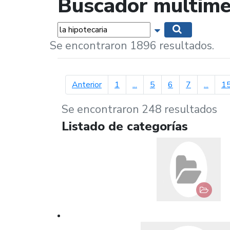
Buscador multime
Palabras...
Mostrar opciones 
Buscar
Se encontraron 1896 resultados.
página anterior
Anterior
1
...
5
6
7
...
1
Se encontraron 248 resultados
Listado de categorías