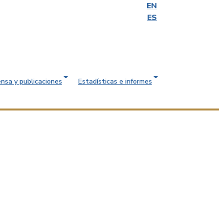
EN
ES
ensa y publicaciones
Estadísticas e informes