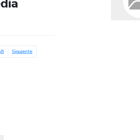
dia
de búsqueda
página siguiente
58
Siguiente