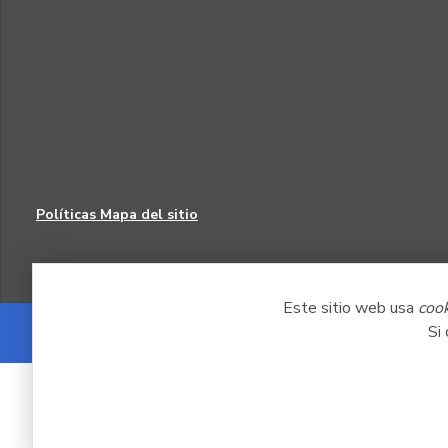
Políticas
Mapa del sitio
Este sitio web usa
coo
Si