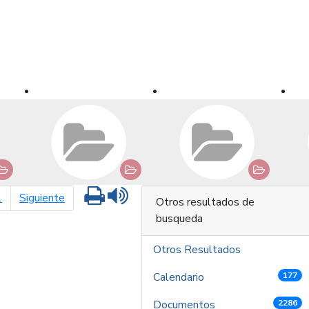
Imprimir
Leer contenido
página siguiente
1
Siguiente
Otros resultados de
busqueda
Otros Resultados
Calendario
177
Documentos
2286