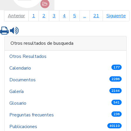
página anterior
pá
Anterior
1
2
3
4
5
...
21
Siguiente
Imprimir
Leer contenido
Otros resultados de busqueda
Otros Resultados
Calendario
177
Documentos
2286
Galería
2144
Glosario
541
Preguntas frecuentes
236
Publicaciones
40110