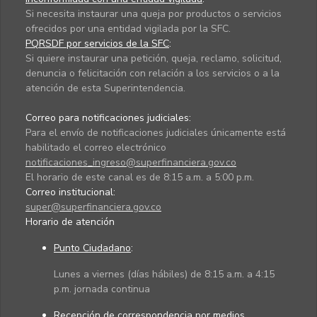
Si necesita instaurar una queja por productos o servicios
ofrecidos por una entidad vigilada por la SFC.
PQRSDF por servicios de la SFC
:
Si quiere instaurar una petición, queja, reclamo, solicitud,
denuncia o felicitación con relación a los servicios o a la
atención de esta Superintendencia.
Correo para notificaciones judiciales:
Para el envío de notificaciones judiciales únicamente está
habilitado el correo electrónico
notificaciones_ingreso@superfinanciera.gov.co
El horario de este canal es de 8:15 a.m. a 5:00 p.m.
Correo institucional:
super@superfinanciera.gov.co
Horario de atención
Punto Ciudadano
:
Lunes a viernes (días hábiles) de 8:15 a.m. a 4:15
p.m. jornada continua
Recepción de correspondencia por medios