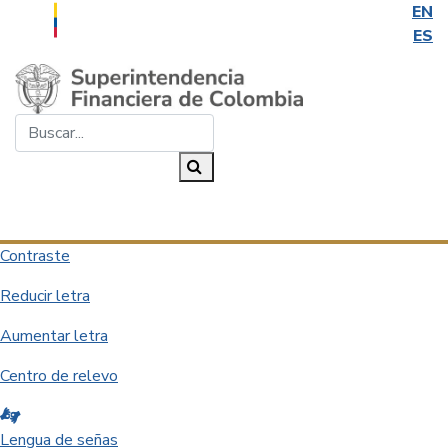
EN
ES
Saltar al contenido principal
Buscar...
Buscar
Desplegar navegación
Contraste
Reducir letra
Aumentar letra
Centro de relevo
Lengua de señas