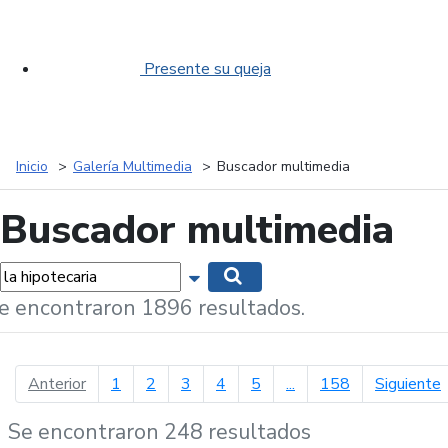
Presente su queja
Inicio
Galería Multimedia
Buscador multimedia
Buscador multimedia
labras...
Mostrar opciones de búsqueda
Buscar
e encontraron 1896 resultados.
página anterior
p
Anterior
1
2
3
4
5
...
158
Siguiente
Se encontraron 248 resultados