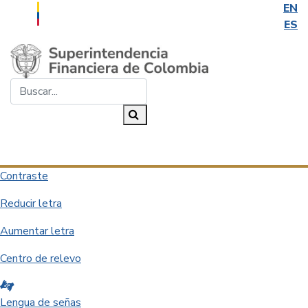
EN
ES
Saltar al contenido principal
Buscar...
Buscar
Desplegar navegación
Contraste
Reducir letra
Aumentar letra
Centro de relevo
Lengua de señas