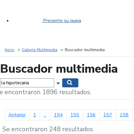
Presente su queja
Inicio
Galería Multimedia
Buscador multimedia
Buscador multimedia
labras...
Mostrar opciones de búsqueda
Buscar
e encontraron 1896 resultados.
página anterior
Anterior
1
...
154
155
156
157
158
Se encontraron 248 resultados