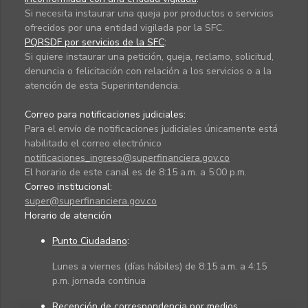
Si necesita instaurar una queja por productos o servicios
ofrecidos por una entidad vigilada por la SFC.
PQRSDF por servicios de la SFC
:
Si quiere instaurar una petición, queja, reclamo, solicitud,
denuncia o felicitación con relación a los servicios o a la
atención de esta Superintendencia.
Correo para notificaciones judiciales:
Para el envío de notificaciones judiciales únicamente está
habilitado el correo electrónico
notificaciones_ingreso@superfinanciera.gov.co
El horario de este canal es de 8:15 a.m. a 5:00 p.m.
Correo institucional:
super@superfinanciera.gov.co
Horario de atención
Punto Ciudadano
:
Lunes a viernes (días hábiles) de 8:15 a.m. a 4:15
p.m. jornada continua
Recepción de correspondencia por medios