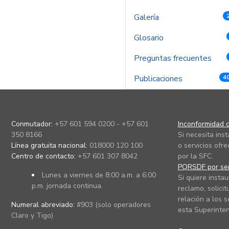
Galería
Glosario
Preguntas frecuentes
Publicaciones
4
Conmutador:
+57 601 594 0200 - +57 601
Inconformidad c
350 8166
Si necesita ins
Línea gratuita nacional:
018000 120 100
o servicios ofre
Centro de contacto:
+57 601 307 8042
por la SFC.
PQRSDF por ser
Lunes a viernes de 8:00 a.m. a 6:00
Si quiere instau
p.m. jornada continua.
reclamo, solicit
relación a los s
Numeral abreviado:
#903 (solo operadores
esta Superinten
Claro y Tigo)