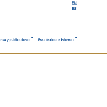
EN
ES
ensa y publicaciones
Estadísticas e informes