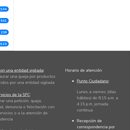
2144
541
236
0110
on una entidad vigilada
:
Horario de atención
taurar una queja por productos
Punto Ciudadano
:
cidos por una entidad vigilada
Lunes a viernes (días
vicios de la SFC
:
hábiles) de 8:15 a.m. a
rar una petición, queja,
4:15 p.m. jornada
ud, denuncia o felicitación con
continua
ervicios o a la atención de
dencia.
Recepción de
correspondencia por