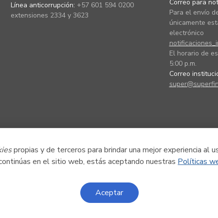
Correo para noti
Línea anticorrupción:
+57 601 594 0200
Para el envío de
extensiones 2334 y 3623
únicamente está
electrónico
notificaciones_
El horario de es
5:00 p.m.
Correo instituc
super@superfin
kies
propias y de terceros para brindar una mejor experiencia al u
 continúas en el sitio web, estás aceptando nuestras
Políticas w
Aceptar