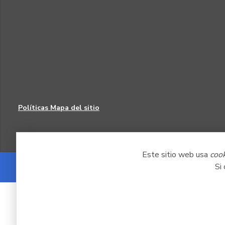
Políticas
Mapa del sitio
Este sitio web usa
coo
Si