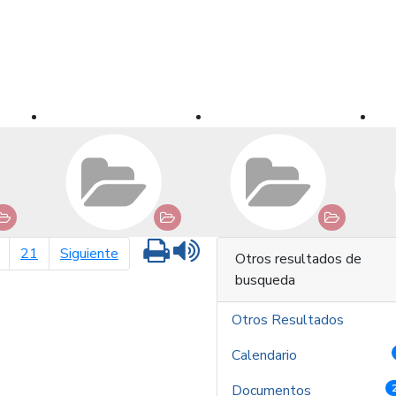
Imprimir
Leer contenido
página siguiente
21
Siguiente
Otros resultados de
busqueda
Otros Resultados
Calendario
Documentos