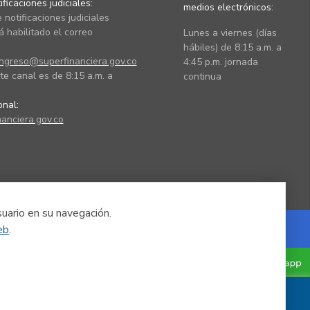
ficaciones judiciales:
medios electrónicos:
 notificaciones judiciales
 habilitado el correo
Lunes a viernes (días
hábiles) de 8:15 a.m. a
ingreso@superfinanciera.gov.co
4:45 p.m. jornada
te canal es de 8:15 a.m. a
continua
ional:
anciera.gov.co
suario en su navegación.
eb
.
Powered by Nexura