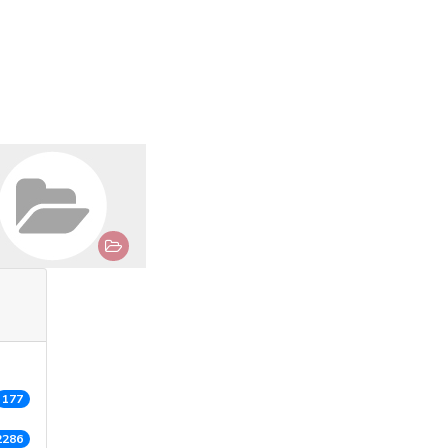
177
2286