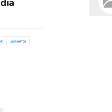
dia
de búsqueda
página siguiente
58
Siguiente