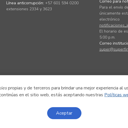
Correo para noti
Línea anticorrupción:
+57 601 594 0200
Para el envío de
extensiones 2334 y 3623
únicamente está
electrónico
notificaciones_
El horario de es
5:00 p.m.
Correo instituc
super@superfin
kies
propias y de terceros para brindar una mejor experiencia al u
 continúas en el sitio web, estás aceptando nuestras
Políticas w
Aceptar