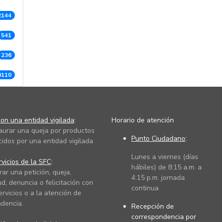
2144
541
236
0110
on una entidad vigilada
:
Horario de atención
taurar una queja por productos
Punto Ciudadano
:
cidos por una entidad vigilada
Lunes a viernes (días
vicios de la SFC
:
hábiles) de 8:15 a.m. a
rar una petición, queja,
4:15 p.m. jornada
ud, denuncia o felicitación con
continua
ervicios o a la atención de
dencia.
Recepción de
correspondencia por