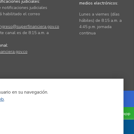
ficaciones judiciales:
medios electrónicos:
 notificaciones judiciales
 habilitado el correo
Lunes a viernes (días
hábiles) de 8:15 a.m. a
ingreso@superfinanciera.gov.co
4:45 p.m. jornada
te canal es de 8:15 a.m. a
continua
ional:
anciera.gov.co
suario en su navegación.
eb
.
Powered by Nexura