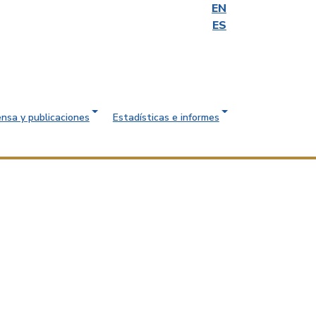
EN
ES
ensa y publicaciones
Estadísticas e informes