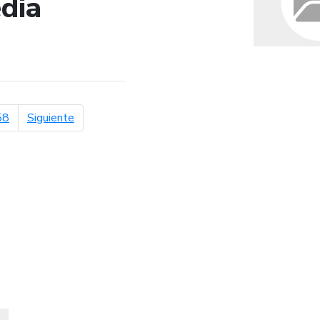
dia
de búsqueda
página siguiente
58
Siguiente