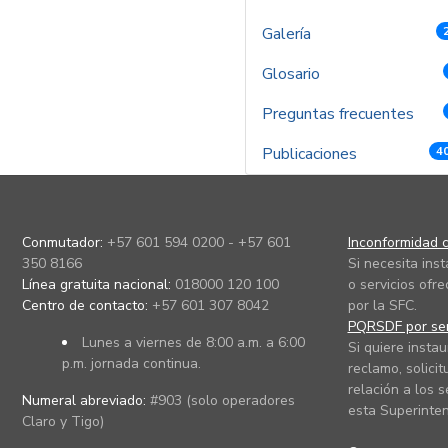
Galería
Glosario
Preguntas frecuentes
Publicaciones
4
Conmutador:
+57 601 594 0200 - +57 601
Inconformidad c
350 8166
Si necesita ins
Línea gratuita nacional:
018000 120 100
o servicios ofre
Centro de contacto:
+57 601 307 8042
por la SFC.
PQRSDF por ser
Lunes a viernes de 8:00 a.m. a 6:00
Si quiere instau
p.m. jornada continua.
reclamo, solicit
relación a los s
Numeral abreviado:
#903 (solo operadores
esta Superinten
Claro y Tigo)