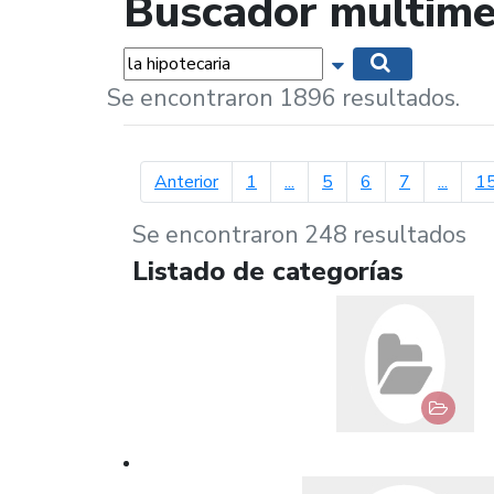
Buscador multime
Palabras...
Mostrar opciones 
Buscar
Se encontraron 1896 resultados.
página anterior
Anterior
1
...
5
6
7
...
1
Se encontraron 248 resultados
Listado de categorías