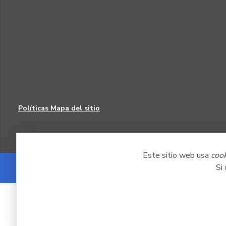
Políticas
Mapa del sitio
Este sitio web usa
coo
Si