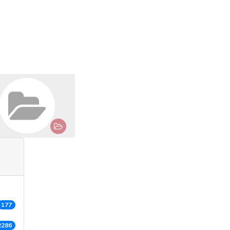
177
2286