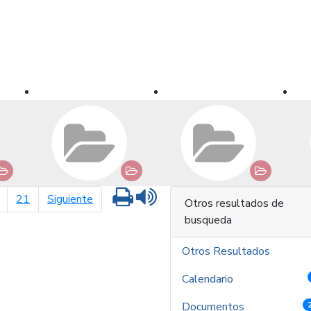
Imprimir
Leer contenido
página siguiente
21
Siguiente
Otros resultados de
busqueda
Otros Resultados
Calendario
Documentos