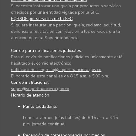
Si necesita instaurar una queja por productos o servicios
ofrecidos por una entidad vigilada por la SFC.
PQRSDF por servicios de la SFC
:
Si quiere instaurar una petición, queja, reclamo, solicitud,
denuncia o felicitación con relación a los servicios o a la
atención de esta Superintendencia.
Correo para notificaciones judiciales:
Para el envío de notificaciones judiciales únicamente está
habilitado el correo electrónico
notificaciones_ingreso@superfinanciera.gov.co
El horario de este canal es de 8:15 a.m. a 5:00 p.m.
Correo institucional:
super@superfinanciera.gov.co
Horario de atención
Punto Ciudadano
:
Lunes a viernes (días hábiles) de 8:15 a.m. a 4:15
p.m. jornada continua
Recepción de correspondencia por medios