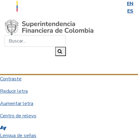
EN
ES
Saltar al contenido principal
Buscar...
Buscar
Desplegar navegación
Contraste
Reducir letra
Aumentar letra
Centro de relevo
Lengua de señas