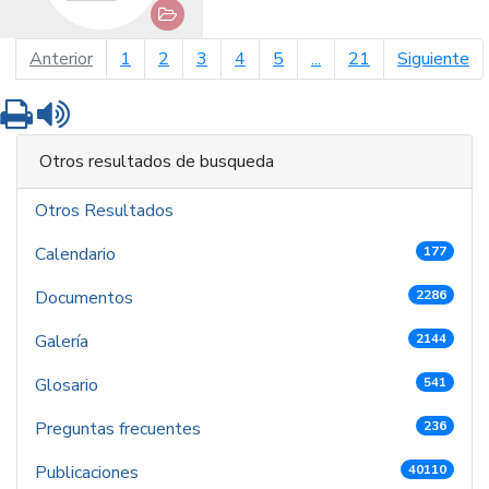
página anterior
pá
Anterior
1
2
3
4
5
...
21
Siguiente
Imprimir
Leer contenido
Otros resultados de busqueda
Otros Resultados
Calendario
177
Documentos
2286
Galería
2144
Glosario
541
Preguntas frecuentes
236
Publicaciones
40110