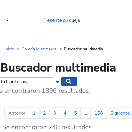
Presente su queja
Inicio
Galería Multimedia
Buscador multimedia
Buscador multimedia
labras...
Mostrar opciones de búsqueda
Buscar
e encontraron 1896 resultados.
página anterior
p
Anterior
1
2
3
4
5
...
158
Siguiente
Se encontraron 248 resultados