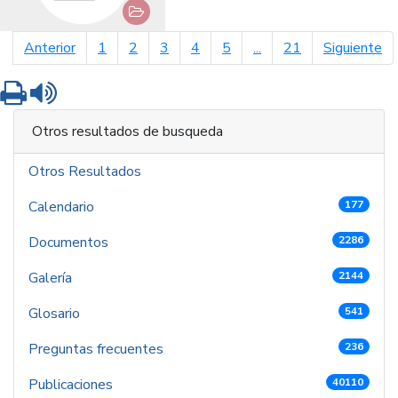
página anterior
pá
Anterior
1
2
3
4
5
...
21
Siguiente
Imprimir
Leer contenido
Otros resultados de busqueda
Otros Resultados
Calendario
177
Documentos
2286
Galería
2144
Glosario
541
Preguntas frecuentes
236
Publicaciones
40110