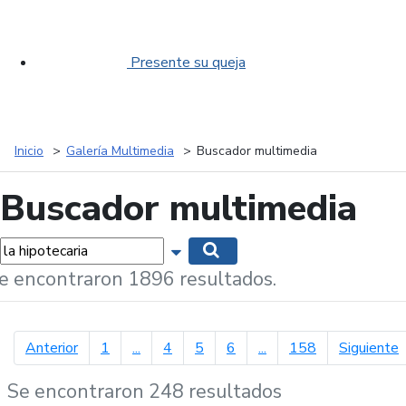
Presente su queja
Inicio
Galería Multimedia
Buscador multimedia
Buscador multimedia
labras...
Mostrar opciones de búsqueda
Buscar
e encontraron 1896 resultados.
página anterior
p
Anterior
1
...
4
5
6
...
158
Siguiente
Se encontraron 248 resultados