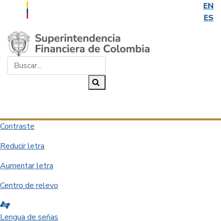
EN
ES
Saltar al contenido principal
Buscar...
Buscar
Desplegar navegación
Contraste
Reducir letra
Aumentar letra
Centro de relevo
Lengua de señas