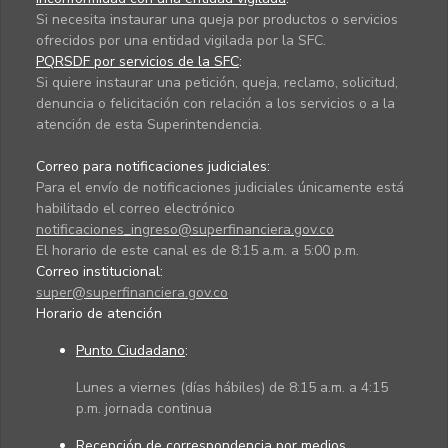
Si necesita instaurar una queja por productos o servicios
ofrecidos por una entidad vigilada por la SFC.
PQRSDF por servicios de la SFC
:
Si quiere instaurar una petición, queja, reclamo, solicitud,
denuncia o felicitación con relación a los servicios o a la
atención de esta Superintendencia.
Correo para notificaciones judiciales:
Para el envío de notificaciones judiciales únicamente está
habilitado el correo electrónico
notificaciones_ingreso@superfinanciera.gov.co
El horario de este canal es de 8:15 a.m. a 5:00 p.m.
Correo institucional:
super@superfinanciera.gov.co
Horario de atención
Punto Ciudadano
:
Lunes a viernes (días hábiles) de 8:15 a.m. a 4:15
p.m. jornada continua
Recepción de correspondencia por medios