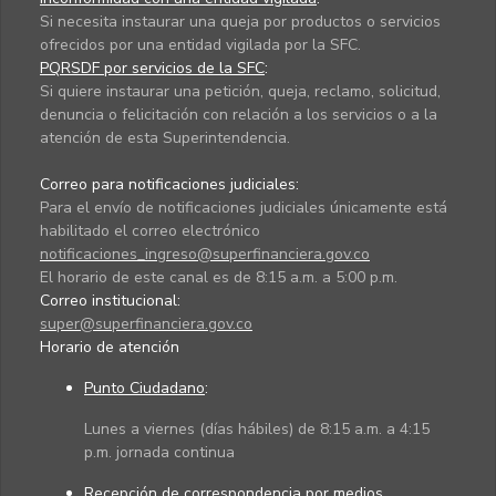
Si necesita instaurar una queja por productos o servicios
ofrecidos por una entidad vigilada por la SFC.
PQRSDF por servicios de la SFC
:
Si quiere instaurar una petición, queja, reclamo, solicitud,
denuncia o felicitación con relación a los servicios o a la
atención de esta Superintendencia.
Correo para notificaciones judiciales:
Para el envío de notificaciones judiciales únicamente está
habilitado el correo electrónico
notificaciones_ingreso@superfinanciera.gov.co
El horario de este canal es de 8:15 a.m. a 5:00 p.m.
Correo institucional:
super@superfinanciera.gov.co
Horario de atención
Punto Ciudadano
:
Lunes a viernes (días hábiles) de 8:15 a.m. a 4:15
p.m. jornada continua
Recepción de correspondencia por medios