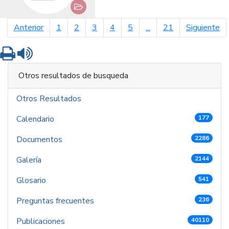
página anterior
pá
Anterior
1
2
3
4
5
...
21
Siguiente
Imprimir
Leer contenido
Otros resultados de busqueda
Otros Resultados
Calendario
177
Documentos
2286
Galería
2144
Glosario
541
Preguntas frecuentes
236
Publicaciones
40110