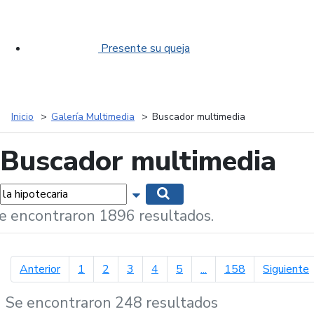
Presente su queja
Inicio
Galería Multimedia
Buscador multimedia
Buscador multimedia
labras...
Mostrar opciones de búsqueda
Buscar
e encontraron 1896 resultados.
página anterior
p
Anterior
1
2
3
4
5
...
158
Siguiente
Se encontraron 248 resultados