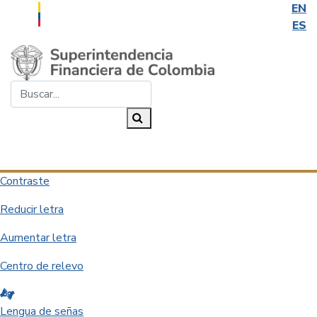
EN
ES
Saltar al contenido principal
Buscar...
Buscar
Desplegar navegación
Contraste
Reducir letra
Aumentar letra
Centro de relevo
Lengua de señas