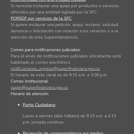
Si necesita instaurar una queja por productos o servicios
ofrecidos por una entidad vigilada por la SFC.
PQRSDF por servicios de la SFC
:
Si quiere instaurar una petición, queja, reclamo, solicitud,
denuncia o felicitación con relación a los servicios o a la
atención de esta Superintendencia.
Correo para notificaciones judiciales:
Para el envío de notificaciones judiciales únicamente está
habilitado el correo electrónico
notificaciones_ingreso@superfinanciera.gov.co
El horario de este canal es de 8:15 a.m. a 5:00 p.m.
Correo institucional:
super@superfinanciera.gov.co
Horario de atención
Punto Ciudadano
:
Lunes a viernes (días hábiles) de 8:15 a.m. a 4:15
p.m. jornada continua
Recepción de correspondencia por medios