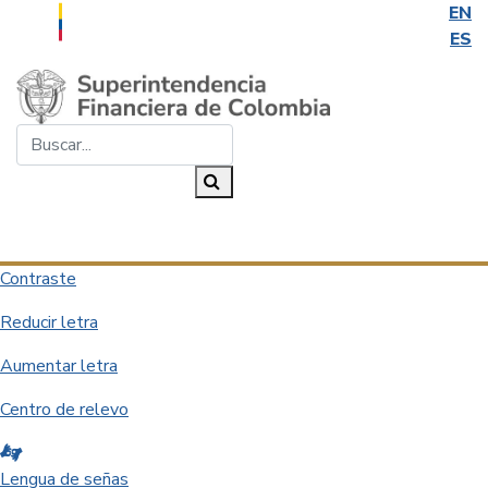
EN
ES
Saltar al contenido principal
Buscar...
Buscar
Desplegar navegación
Contraste
Reducir letra
Aumentar letra
Centro de relevo
Lengua de señas