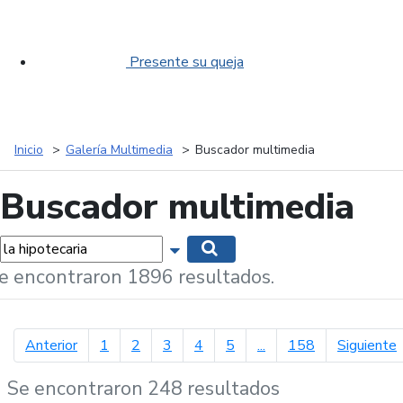
Presente su queja
Inicio
Galería Multimedia
Buscador multimedia
Buscador multimedia
labras...
Mostrar opciones de búsqueda
Buscar
e encontraron 1896 resultados.
página anterior
p
Anterior
1
2
3
4
5
...
158
Siguiente
Se encontraron 248 resultados