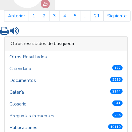
página anterior
pá
Anterior
1
2
3
4
5
...
21
Siguiente
Imprimir
Leer contenido
Otros resultados de busqueda
Otros Resultados
Calendario
177
Documentos
2286
Galería
2144
Glosario
541
Preguntas frecuentes
236
Publicaciones
40110