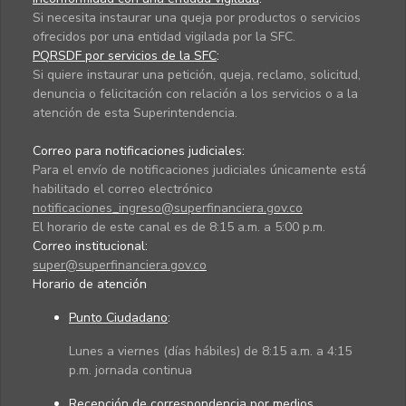
Si necesita instaurar una queja por productos o servicios
ofrecidos por una entidad vigilada por la SFC.
PQRSDF por servicios de la SFC
:
Si quiere instaurar una petición, queja, reclamo, solicitud,
denuncia o felicitación con relación a los servicios o a la
atención de esta Superintendencia.
Correo para notificaciones judiciales:
Para el envío de notificaciones judiciales únicamente está
habilitado el correo electrónico
notificaciones_ingreso@superfinanciera.gov.co
El horario de este canal es de 8:15 a.m. a 5:00 p.m.
Correo institucional:
super@superfinanciera.gov.co
Horario de atención
Punto Ciudadano
:
Lunes a viernes (días hábiles) de 8:15 a.m. a 4:15
p.m. jornada continua
Recepción de correspondencia por medios