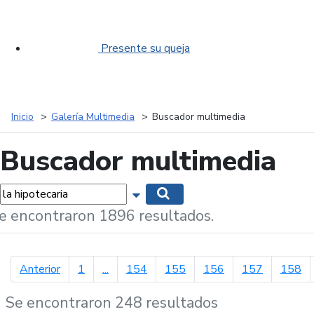
Presente su queja
Inicio
Galería Multimedia
Buscador multimedia
Buscador multimedia
labras...
Mostrar opciones de búsqueda
Buscar
e encontraron 1896 resultados.
página anterior
Anterior
1
...
154
155
156
157
158
Se encontraron 248 resultados