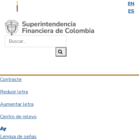
EN
ES
Saltar al contenido principal
Buscar...
Buscar
Desplegar navegación
Contraste
Reducir letra
Aumentar letra
Centro de relevo
Lengua de señas