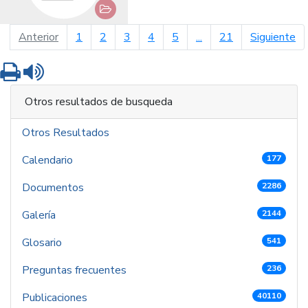
página anterior
pá
Anterior
1
2
3
4
5
...
21
Siguiente
Imprimir
Leer contenido
Otros resultados de busqueda
Otros Resultados
Calendario
177
Documentos
2286
Galería
2144
Glosario
541
Preguntas frecuentes
236
Publicaciones
40110