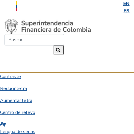
EN
ES
Saltar al contenido principal
Buscar...
Buscar
Desplegar navegación
Contraste
Reducir letra
Aumentar letra
Centro de relevo
Lengua de señas