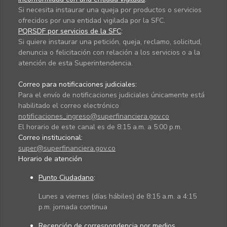
Si necesita instaurar una queja por productos o servicios
ofrecidos por una entidad vigilada por la SFC.
PQRSDF por servicios de la SFC
:
Si quiere instaurar una petición, queja, reclamo, solicitud,
denuncia o felicitación con relación a los servicios o a la
atención de esta Superintendencia.
Correo para notificaciones judiciales:
Para el envío de notificaciones judiciales únicamente está
habilitado el correo electrónico
notificaciones_ingreso@superfinanciera.gov.co
El horario de este canal es de 8:15 a.m. a 5:00 p.m.
Correo institucional:
super@superfinanciera.gov.co
Horario de atención
Punto Ciudadano
:
Lunes a viernes (días hábiles) de 8:15 a.m. a 4:15
p.m. jornada continua
Recepción de correspondencia por medios