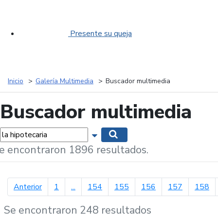
Presente su queja
Inicio
Galería Multimedia
Buscador multimedia
Buscador multimedia
labras...
Mostrar opciones de búsqueda
Buscar
e encontraron 1896 resultados.
página anterior
Anterior
1
...
154
155
156
157
158
Se encontraron 248 resultados