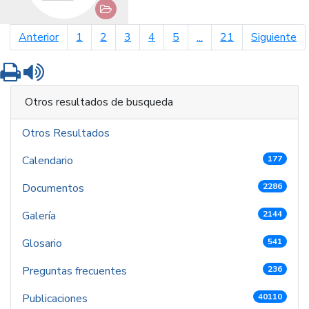
página anterior
pá
Anterior
1
2
3
4
5
...
21
Siguiente
Imprimir
Leer contenido
Otros resultados de busqueda
Otros Resultados
Calendario
177
Documentos
2286
Galería
2144
Glosario
541
Preguntas frecuentes
236
Publicaciones
40110