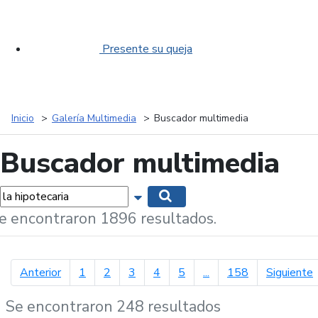
Presente su queja
Inicio
Galería Multimedia
Buscador multimedia
Buscador multimedia
labras...
Mostrar opciones de búsqueda
Buscar
e encontraron 1896 resultados.
página anterior
p
Anterior
1
2
3
4
5
...
158
Siguiente
Se encontraron 248 resultados