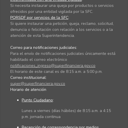
Si necesita instaurar una queja por productos o servicios
ofrecidos por una entidad vigilada por la SFC.
PQRSDF por servicios de la SFC
:
Si quiere instaurar una petición, queja, reclamo, solicitud,
denuncia o felicitación con relación a los servicios o a la
atención de esta Superintendencia.
Correo para notificaciones judiciales:
Para el envío de notificaciones judiciales únicamente está
habilitado el correo electrónico
notificaciones_ingreso@superfinanciera.gov.co
El horario de este canal es de 8:15 a.m. a 5:00 p.m.
Correo institucional:
super@superfinanciera.gov.co
Horario de atención
Punto Ciudadano
:
Lunes a viernes (días hábiles) de 8:15 a.m. a 4:15
p.m. jornada continua
Recepción de correspondencia por medios