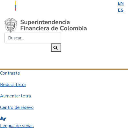
EN
ES
Saltar al contenido principal
Buscar...
Buscar
Desplegar navegación
Contraste
Reducir letra
Aumentar letra
Centro de relevo
Lengua de señas