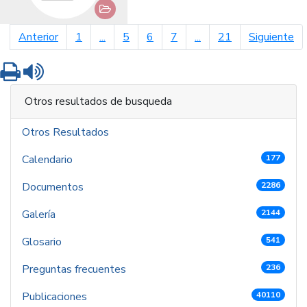
página anterior
pá
Anterior
1
...
5
6
7
...
21
Siguiente
Imprimir
Leer contenido
Otros resultados de busqueda
Otros Resultados
Calendario
177
Documentos
2286
Galería
2144
Glosario
541
Preguntas frecuentes
236
Publicaciones
40110