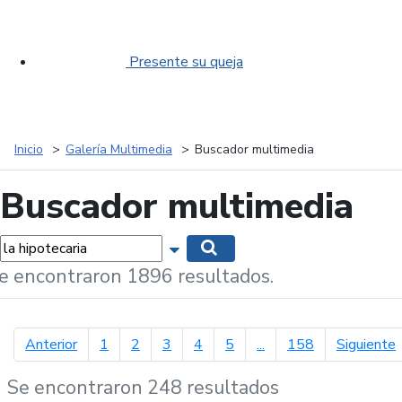
Presente su queja
Inicio
Galería Multimedia
Buscador multimedia
Buscador multimedia
labras...
Mostrar opciones de búsqueda
Buscar
e encontraron 1896 resultados.
página anterior
p
Anterior
1
2
3
4
5
...
158
Siguiente
Se encontraron 248 resultados