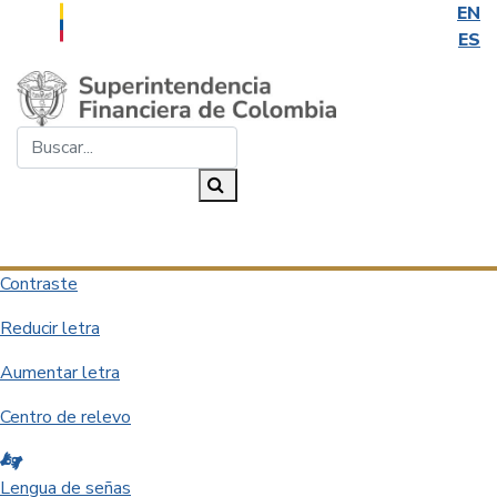
EN
ES
Saltar al contenido principal
Buscar...
Buscar
Desplegar navegación
Contraste
Reducir letra
Aumentar letra
Centro de relevo
Lengua de señas