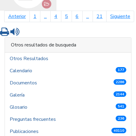
página anterior
pá
Anterior
1
...
4
5
6
...
21
Siguiente
Imprimir
Leer contenido
Otros resultados de busqueda
Otros Resultados
Calendario
177
Documentos
2286
Galería
2144
Glosario
541
Preguntas frecuentes
236
Publicaciones
40110