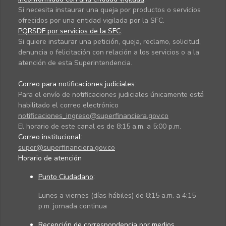
Si necesita instaurar una queja por productos o servicios
ofrecidos por una entidad vigilada por la SFC.
PQRSDF por servicios de la SFC
:
Si quiere instaurar una petición, queja, reclamo, solicitud,
denuncia o felicitación con relación a los servicios o a la
atención de esta Superintendencia.
Correo para notificaciones judiciales:
Para el envío de notificaciones judiciales únicamente está
habilitado el correo electrónico
notificaciones_ingreso@superfinanciera.gov.co
El horario de este canal es de 8:15 a.m. a 5:00 p.m.
Correo institucional:
super@superfinanciera.gov.co
Horario de atención
Punto Ciudadano
:
Lunes a viernes (días hábiles) de 8:15 a.m. a 4:15
p.m. jornada continua
Recepción de correspondencia por medios