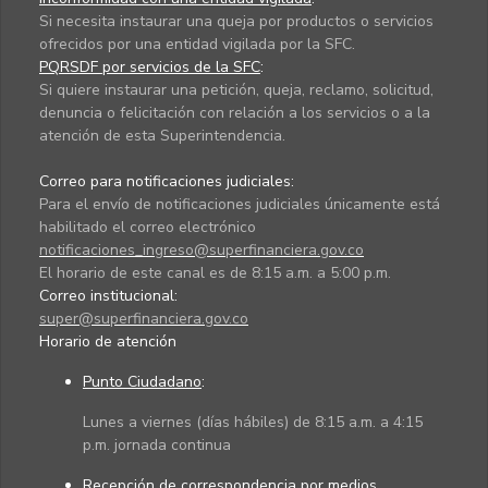
Si necesita instaurar una queja por productos o servicios
ofrecidos por una entidad vigilada por la SFC.
PQRSDF por servicios de la SFC
:
Si quiere instaurar una petición, queja, reclamo, solicitud,
denuncia o felicitación con relación a los servicios o a la
atención de esta Superintendencia.
Correo para notificaciones judiciales:
Para el envío de notificaciones judiciales únicamente está
habilitado el correo electrónico
notificaciones_ingreso@superfinanciera.gov.co
El horario de este canal es de 8:15 a.m. a 5:00 p.m.
Correo institucional:
super@superfinanciera.gov.co
Horario de atención
Punto Ciudadano
:
Lunes a viernes (días hábiles) de 8:15 a.m. a 4:15
p.m. jornada continua
Recepción de correspondencia por medios