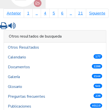
página anterior
pá
Anterior
1
...
4
5
6
...
21
Siguiente
Imprimir
Leer contenido
Otros resultados de busqueda
Otros Resultados
Calendario
177
Documentos
2286
Galería
2144
Glosario
541
Preguntas frecuentes
236
Publicaciones
40110