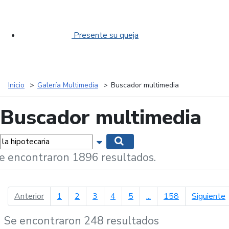
Presente su queja
Inicio
Galería Multimedia
Buscador multimedia
Buscador multimedia
labras...
Mostrar opciones de búsqueda
Buscar
e encontraron 1896 resultados.
página anterior
p
Anterior
1
2
3
4
5
...
158
Siguiente
Se encontraron 248 resultados