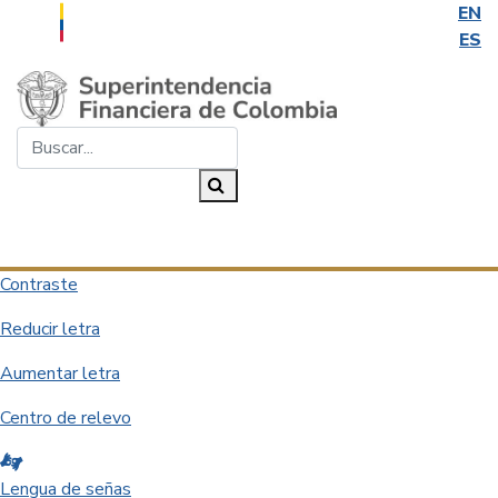
EN
ES
Saltar al contenido principal
Buscar...
Buscar
Desplegar navegación
Contraste
Reducir letra
Aumentar letra
Centro de relevo
Lengua de señas