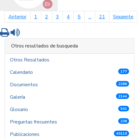
página anterior
pá
Anterior
1
2
3
4
5
...
21
Siguiente
Imprimir
Leer contenido
Otros resultados de busqueda
Otros Resultados
Calendario
177
Documentos
2286
Galería
2144
Glosario
541
Preguntas frecuentes
236
Publicaciones
40110