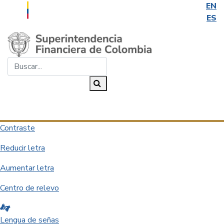
EN
ES
Saltar al contenido principal
Buscar...
Buscar
Desplegar navegación
Contraste
Reducir letra
Aumentar letra
Centro de relevo
Lengua de señas