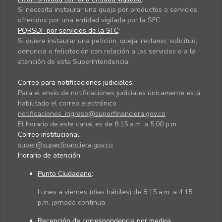
Si necesita instaurar una queja por productos o servicios
ofrecidos por una entidad vigilada por la SFC.
PQRSDF por servicios de la SFC
:
Si quiere instaurar una petición, queja, reclamo, solicitud,
denuncia o felicitación con relación a los servicios o a la
atención de esta Superintendencia.
Correo para notificaciones judiciales:
Para el envío de notificaciones judiciales únicamente está
habilitado el correo electrónico
notificaciones_ingreso@superfinanciera.gov.co
El horario de este canal es de 8:15 a.m. a 5:00 p.m.
Correo institucional:
super@superfinanciera.gov.co
Horario de atención
Punto Ciudadano
:
Lunes a viernes (días hábiles) de 8:15 a.m. a 4:15
p.m. jornada continua
Recepción de correspondencia por medios