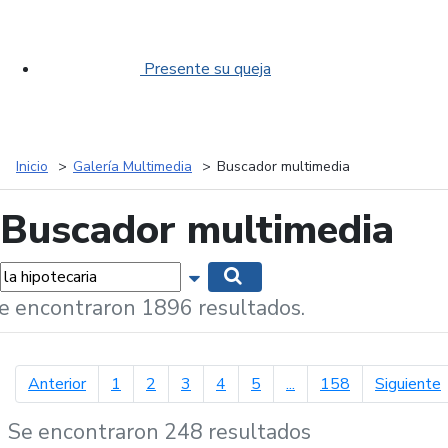
Presente su queja
Inicio
Galería Multimedia
Buscador multimedia
Buscador multimedia
labras...
Mostrar opciones de búsqueda
Buscar
e encontraron 1896 resultados.
página anterior
p
Anterior
1
2
3
4
5
...
158
Siguiente
Se encontraron 248 resultados