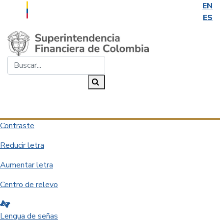
EN
ES
Saltar al contenido principal
Buscar...
Buscar
Desplegar navegación
Contraste
Reducir letra
Aumentar letra
Centro de relevo
Lengua de señas