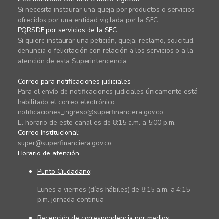
Si necesita instaurar una queja por productos o servicios
ofrecidos por una entidad vigilada por la SFC.
PQRSDF por servicios de la SFC
:
Si quiere instaurar una petición, queja, reclamo, solicitud,
denuncia o felicitación con relación a los servicios o a la
atención de esta Superintendencia.
Correo para notificaciones judiciales:
Para el envío de notificaciones judiciales únicamente está
habilitado el correo electrónico
notificaciones_ingreso@superfinanciera.gov.co
El horario de este canal es de 8:15 a.m. a 5:00 p.m.
Correo institucional:
super@superfinanciera.gov.co
Horario de atención
Punto Ciudadano
:
Lunes a viernes (días hábiles) de 8:15 a.m. a 4:15
p.m. jornada continua
Recepción de correspondencia por medios