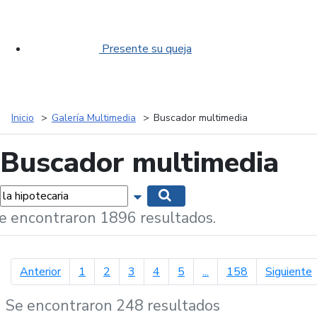
Presente su queja
Inicio
Galería Multimedia
Buscador multimedia
Buscador multimedia
labras...
Mostrar opciones de búsqueda
Buscar
e encontraron 1896 resultados.
página anterior
p
Anterior
1
2
3
4
5
...
158
Siguiente
Se encontraron 248 resultados