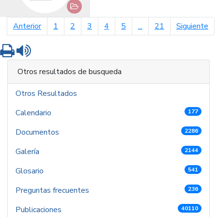
página anterior
pá
Anterior
1
2
3
4
5
...
21
Siguiente
Imprimir
Leer contenido
Otros resultados de busqueda
Otros Resultados
Calendario
177
Documentos
2286
Galería
2144
Glosario
541
Preguntas frecuentes
236
Publicaciones
40110