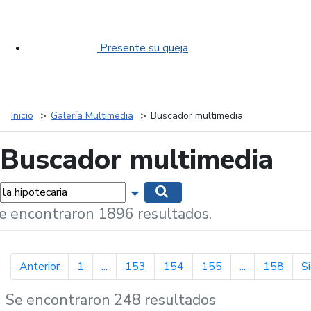
Presente su queja
Inicio
Galería Multimedia
Buscador multimedia
Buscador multimedia
labras...
Mostrar opciones de búsqueda
Buscar
e encontraron 1896 resultados.
página anterior
Anterior
1
...
153
154
155
...
158
S
Se encontraron 248 resultados