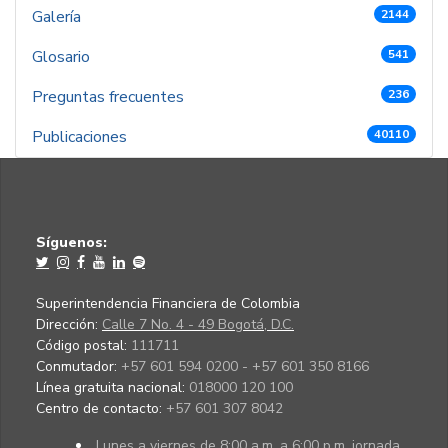
Galería
2144
Glosario
541
Preguntas frecuentes
236
Publicaciones
40110
Síguenos:
Superintendencia Financiera de Colombia
Dirección:
Calle 7 No. 4 - 49 Bogotá, D.C.
Código postal:
111711
Conmutador:
+57 601 594 0200 - +57 601 350 8166
Línea gratuita nacional:
018000 120 100
Centro de contacto:
+57 601 307 8042
Lunes a viernes de 8:00 a.m. a 6:00 p.m. jornada