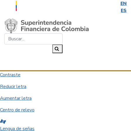
EN
ES
Saltar al contenido principal
Buscar...
Buscar
Desplegar navegación
Contraste
Reducir letra
Aumentar letra
Centro de relevo
Lengua de señas