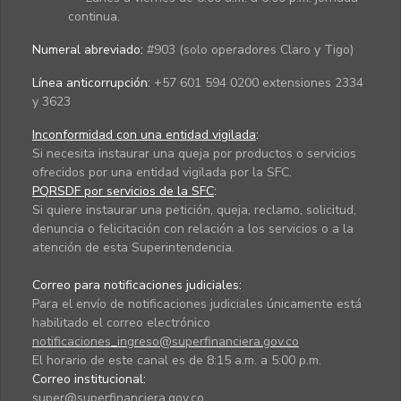
continua.
Numeral abreviado:
#903 (solo operadores Claro y Tigo)
Línea anticorrupción:
+57 601 594 0200 extensiones 2334
y 3623
Inconformidad con una entidad vigilada
:
Si necesita instaurar una queja por productos o servicios
ofrecidos por una entidad vigilada por la SFC.
PQRSDF por servicios de la SFC
:
Si quiere instaurar una petición, queja, reclamo, solicitud,
denuncia o felicitación con relación a los servicios o a la
atención de esta Superintendencia.
Correo para notificaciones judiciales:
Para el envío de notificaciones judiciales únicamente está
habilitado el correo electrónico
notificaciones_ingreso@superfinanciera.gov.co
El horario de este canal es de 8:15 a.m. a 5:00 p.m.
Correo institucional:
super@superfinanciera.gov.co