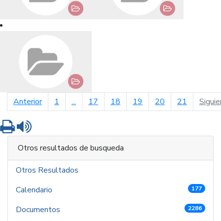
página anterior
Anterior
1
...
17
18
19
20
21
Siguie
Imprimir
Leer contenido
Otros resultados de busqueda
Otros Resultados
Calendario
177
Documentos
2286