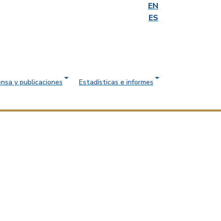
EN
ES
ensa y publicaciones
Estadísticas e informes