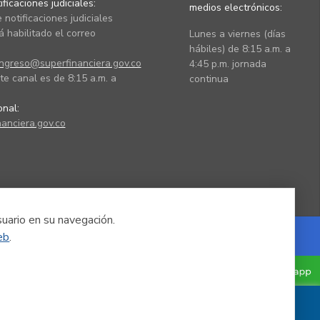
ficaciones judiciales:
medios electrónicos:
 notificaciones judiciales
 habilitado el correo
Lunes a viernes (días
hábiles) de 8:15 a.m. a
ingreso@superfinanciera.gov.co
4:45 p.m. jornada
te canal es de 8:15 a.m. a
continua
ional:
anciera.gov.co
suario en su navegación.
eb
.
Powered by Nexura