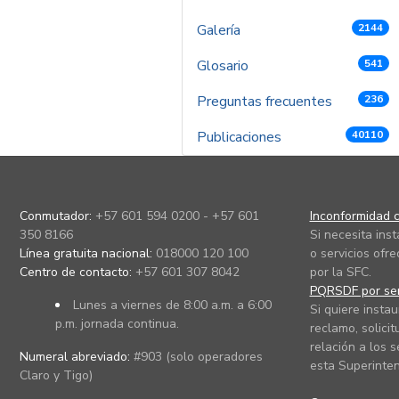
Galería
2144
Glosario
541
Preguntas frecuentes
236
Publicaciones
40110
Conmutador:
+57 601 594 0200 - +57 601
Inconformidad c
350 8166
Si necesita ins
Línea gratuita nacional:
018000 120 100
o servicios ofre
Centro de contacto:
+57 601 307 8042
por la SFC.
PQRSDF por ser
Lunes a viernes de 8:00 a.m. a 6:00
Si quiere instau
p.m. jornada continua.
reclamo, solicit
relación a los s
Numeral abreviado:
#903 (solo operadores
esta Superinten
Claro y Tigo)