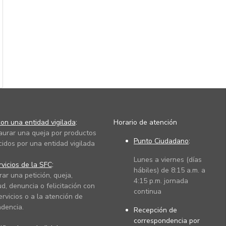
on una entidad vigilada
:
Horario de atención
taurar una queja por productos
Punto Ciudadano
:
cidos por una entidad vigilada
Lunes a viernes (días
vicios de la SFC
:
hábiles) de 8:15 a.m. a
rar una petición, queja,
4:15 p.m. jornada
ud, denuncia o felicitación con
continua
ervicios o a la atención de
dencia.
Recepción de
correspondencia por