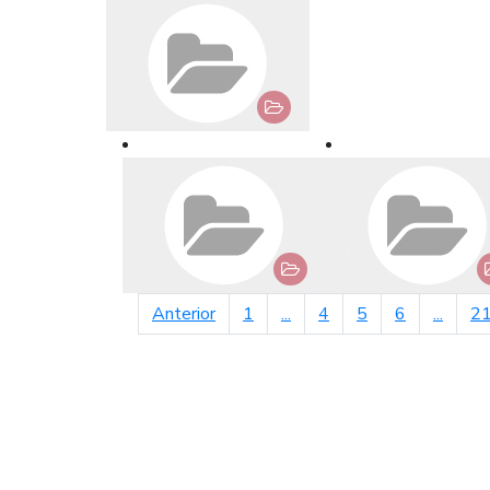
página anterior
Anterior
1
...
4
5
6
...
2