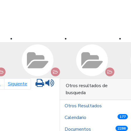
Imprimir
Leer contenido
página siguiente
1
Siguiente
Otros resultados de
busqueda
Otros Resultados
Calendario
177
Documentos
2286