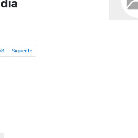
dia
de búsqueda
página siguiente
58
Siguiente