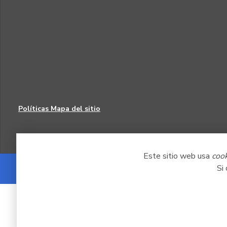
Políticas
Mapa del sitio
Este sitio web usa
coo
Si