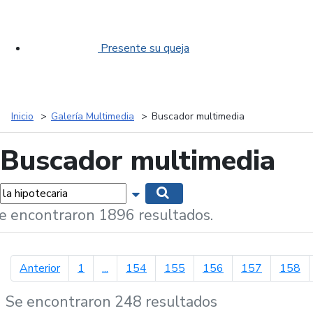
Presente su queja
Inicio
Galería Multimedia
Buscador multimedia
Buscador multimedia
labras...
Mostrar opciones de búsqueda
Buscar
e encontraron 1896 resultados.
página anterior
Anterior
1
...
154
155
156
157
158
Se encontraron 248 resultados