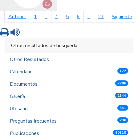
página anterior
pá
Anterior
1
...
4
5
6
...
21
Siguiente
Imprimir
Leer contenido
Otros resultados de busqueda
Otros Resultados
Calendario
177
Documentos
2286
Galería
2144
Glosario
541
Preguntas frecuentes
236
Publicaciones
40110