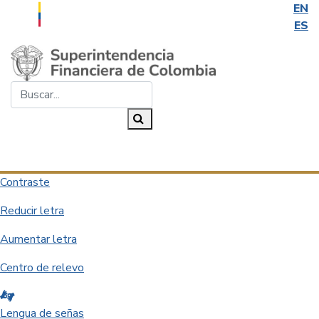
EN
ES
Saltar al contenido principal
Buscar...
Buscar
Desplegar navegación
Contraste
Reducir letra
Aumentar letra
Centro de relevo
Lengua de señas