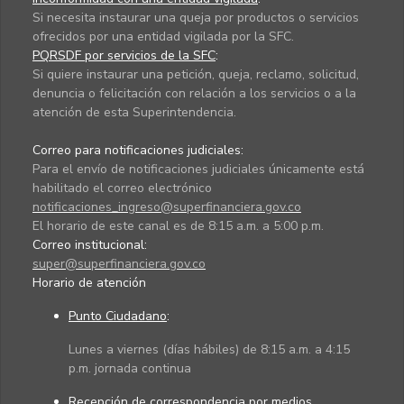
Si necesita instaurar una queja por productos o servicios
ofrecidos por una entidad vigilada por la SFC.
PQRSDF por servicios de la SFC
:
Si quiere instaurar una petición, queja, reclamo, solicitud,
denuncia o felicitación con relación a los servicios o a la
atención de esta Superintendencia.
Correo para notificaciones judiciales:
Para el envío de notificaciones judiciales únicamente está
habilitado el correo electrónico
notificaciones_ingreso@superfinanciera.gov.co
El horario de este canal es de 8:15 a.m. a 5:00 p.m.
Correo institucional:
super@superfinanciera.gov.co
Horario de atención
Punto Ciudadano
:
Lunes a viernes (días hábiles) de 8:15 a.m. a 4:15
p.m. jornada continua
Recepción de correspondencia por medios