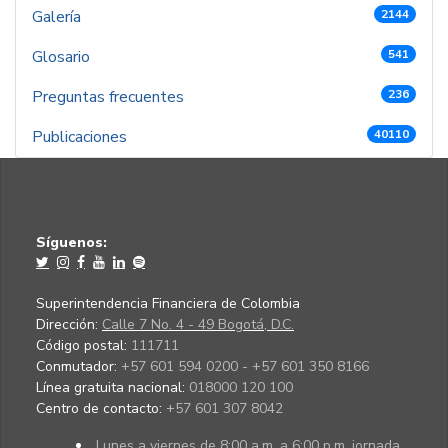
Galería
2144
Glosario
541
Preguntas frecuentes
236
Publicaciones
40110
Síguenos:
Superintendencia Financiera de Colombia
Dirección:
Calle 7 No. 4 - 49 Bogotá, D.C.
Código postal:
111711
Conmutador:
+57 601 594 0200 - +57 601 350 8166
Línea gratuita nacional:
018000 120 100
Centro de contacto:
+57 601 307 8042
Lunes a viernes de 8:00 a.m. a 6:00 p.m. jornada