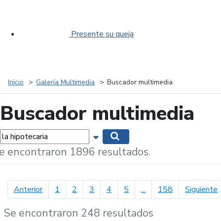
Presente su queja
Inicio
Galería Multimedia
Buscador multimedia
Buscador multimedia
labras...
Mostrar opciones de búsqueda
Buscar
e encontraron 1896 resultados.
página anterior
p
Anterior
1
2
3
4
5
...
158
Siguiente
Se encontraron 248 resultados