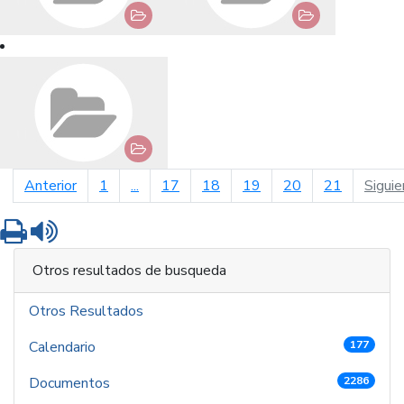
página anterior
Anterior
1
...
17
18
19
20
21
Siguie
Imprimir
Leer contenido
Otros resultados de busqueda
Otros Resultados
Calendario
177
Documentos
2286