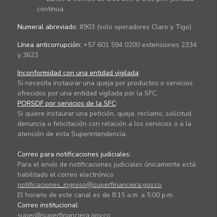
continua.
Numeral abreviado:
#903 (solo operadores Claro y Tigo)
Línea anticorrupción:
+57 601 594 0200 extensiones 2334
y 3623
Inconformidad con una entidad vigilada
:
Si necesita instaurar una queja por productos o servicios
ofrecidos por una entidad vigilada por la SFC.
PQRSDF por servicios de la SFC
:
Si quiere instaurar una petición, queja, reclamo, solicitud,
denuncia o felicitación con relación a los servicios o a la
atención de esta Superintendencia.
Correo para notificaciones judiciales:
Para el envío de notificaciones judiciales únicamente está
habilitado el correo electrónico
notificaciones_ingreso@superfinanciera.gov.co
El horario de este canal es de 8:15 a.m. a 5:00 p.m.
Correo institucional:
super@superfinanciera.gov.co