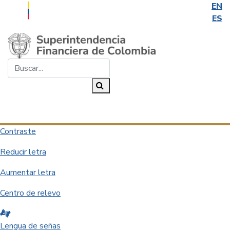
EN
ES
Saltar al contenido principal
Buscar...
Buscar
Desplegar navegación
Contraste
Reducir letra
Aumentar letra
Centro de relevo
Lengua de señas