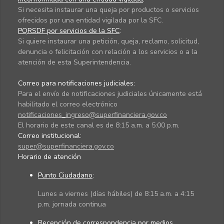
Si necesita instaurar una queja por productos o servicios
ofrecidos por una entidad vigilada por la SFC.
PQRSDF por servicios de la SFC
:
Si quiere instaurar una petición, queja, reclamo, solicitud,
denuncia o felicitación con relación a los servicios o a la
atención de esta Superintendencia.
Correo para notificaciones judiciales:
Para el envío de notificaciones judiciales únicamente está
habilitado el correo electrónico
notificaciones_ingreso@superfinanciera.gov.co
El horario de este canal es de 8:15 a.m. a 5:00 p.m.
Correo institucional:
super@superfinanciera.gov.co
Horario de atención
Punto Ciudadano
:
Lunes a viernes (días hábiles) de 8:15 a.m. a 4:15
p.m. jornada continua
Recepción de correspondencia por medios