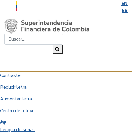
EN
ES
Saltar al contenido principal
Buscar...
Buscar
Desplegar navegación
Contraste
Reducir letra
Aumentar letra
Centro de relevo
Lengua de señas