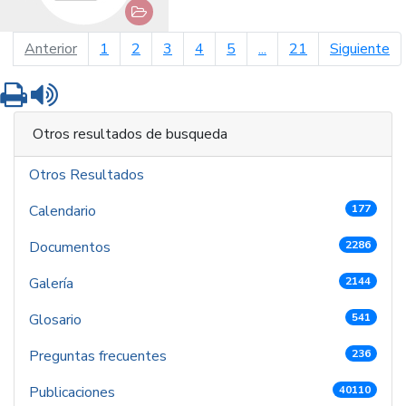
página anterior
pá
Anterior
1
2
3
4
5
...
21
Siguiente
Imprimir
Leer contenido
Otros resultados de busqueda
Otros Resultados
Calendario
177
Documentos
2286
Galería
2144
Glosario
541
Preguntas frecuentes
236
Publicaciones
40110