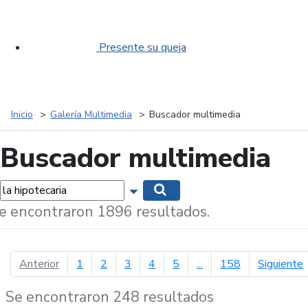
Presente su queja
Inicio
Galería Multimedia
Buscador multimedia
Buscador multimedia
labras...
Mostrar opciones de búsqueda
Buscar
e encontraron 1896 resultados.
página anterior
p
Anterior
1
2
3
4
5
...
158
Siguiente
Se encontraron 248 resultados