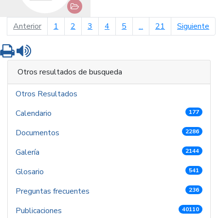
página anterior
pá
Anterior
1
2
3
4
5
...
21
Siguiente
Imprimir
Leer contenido
Otros resultados de busqueda
Otros Resultados
Calendario
177
Documentos
2286
Galería
2144
Glosario
541
Preguntas frecuentes
236
Publicaciones
40110