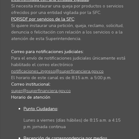
Si necesita instaurar una queja por productos o servicios
ofrecidos por una entidad vigilada por la SFC.
PQRSDF por servicios de la SFC
:
Si quiere instaurar una petición, queja, reclamo, solicitud,
denuncia o felicitación con relación a los servicios o a la
atención de esta Superintendencia.
Correo para notificaciones judiciales:
Para el envío de notificaciones judiciales únicamente está
habilitado el correo electrónico
notificaciones_ingreso@superfinanciera.gov.co
El horario de este canal es de 8:15 a.m. a 5:00 p.m.
Correo institucional:
super@superfinanciera.gov.co
Horario de atención
Punto Ciudadano
:
Lunes a viernes (días hábiles) de 8:15 a.m. a 4:15
p.m. jornada continua
Recepción de correspondencia por medios