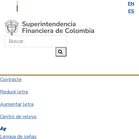
EN
ES
Saltar al contenido principal
Buscar...
Buscar
Desplegar navegación
Contraste
Reducir letra
Aumentar letra
Centro de relevo
Lengua de señas