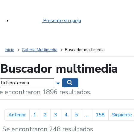
Presente su queja
Inicio
Galería Multimedia
Buscador multimedia
Buscador multimedia
labras...
Mostrar opciones de búsqueda
Buscar
e encontraron 1896 resultados.
página anterior
p
Anterior
1
2
3
4
5
...
158
Siguiente
Se encontraron 248 resultados