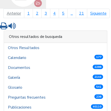
página anterior
pá
Anterior
1
2
3
4
5
...
21
Siguiente
Imprimir
Leer contenido
Otros resultados de busqueda
Otros Resultados
Calendario
177
Documentos
2286
Galería
2144
Glosario
541
Preguntas frecuentes
236
Publicaciones
40110