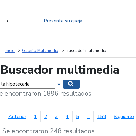
Presente su queja
Inicio
Galería Multimedia
Buscador multimedia
Buscador multimedia
labras...
Mostrar opciones de búsqueda
Buscar
e encontraron 1896 resultados.
página anterior
p
Anterior
1
2
3
4
5
...
158
Siguiente
Se encontraron 248 resultados