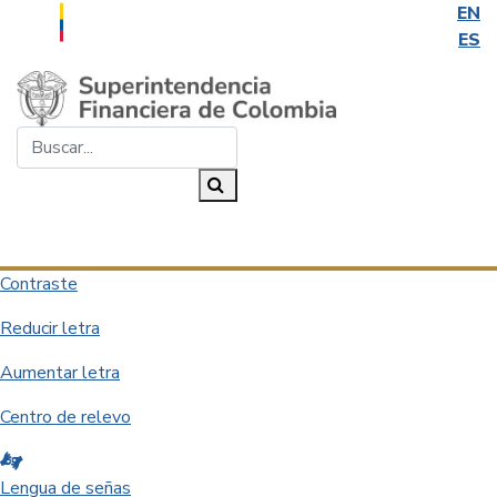
EN
ES
Saltar al contenido principal
Buscar...
Buscar
Desplegar navegación
Contraste
Reducir letra
Aumentar letra
Centro de relevo
Lengua de señas