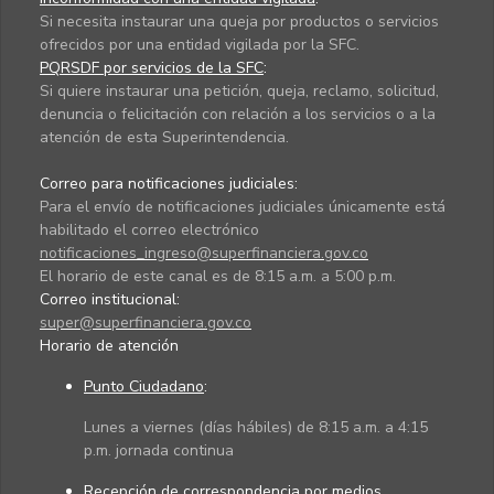
Si necesita instaurar una queja por productos o servicios
ofrecidos por una entidad vigilada por la SFC.
PQRSDF por servicios de la SFC
:
Si quiere instaurar una petición, queja, reclamo, solicitud,
denuncia o felicitación con relación a los servicios o a la
atención de esta Superintendencia.
Correo para notificaciones judiciales:
Para el envío de notificaciones judiciales únicamente está
habilitado el correo electrónico
notificaciones_ingreso@superfinanciera.gov.co
El horario de este canal es de 8:15 a.m. a 5:00 p.m.
Correo institucional:
super@superfinanciera.gov.co
Horario de atención
Punto Ciudadano
:
Lunes a viernes (días hábiles) de 8:15 a.m. a 4:15
p.m. jornada continua
Recepción de correspondencia por medios