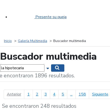
Presente su queja
Inicio
Galería Multimedia
Buscador multimedia
Buscador multimedia
labras...
Mostrar opciones de búsqueda
Buscar
e encontraron 1896 resultados.
página anterior
p
Anterior
1
2
3
4
5
...
158
Siguiente
Se encontraron 248 resultados