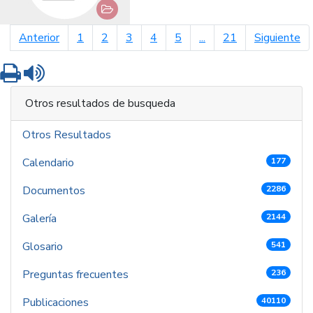
página anterior
pá
Anterior
1
2
3
4
5
...
21
Siguiente
Imprimir
Leer contenido
Otros resultados de busqueda
Otros Resultados
Calendario
177
Documentos
2286
Galería
2144
Glosario
541
Preguntas frecuentes
236
Publicaciones
40110