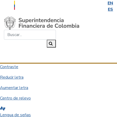
EN
ES
Saltar al contenido principal
Buscar...
Buscar
Desplegar navegación
Contraste
Reducir letra
Aumentar letra
Centro de relevo
Lengua de señas