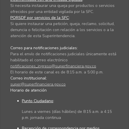
Si necesita instaurar una queja por productos o servicios
ofrecidos por una entidad vigilada por la SFC.
PQRSDF por servicios de la SFC
:
Si quiere instaurar una petición, queja, reclamo, solicitud,
denuncia o felicitación con relación a los servicios o a la
atención de esta Superintendencia.
Correo para notificaciones judiciales:
Para el envío de notificaciones judiciales únicamente está
habilitado el correo electrónico
notificaciones_ingreso@superfinanciera.gov.co
El horario de este canal es de 8:15 a.m. a 5:00 p.m.
Correo institucional:
super@superfinanciera.gov.co
Horario de atención
Punto Ciudadano
:
Lunes a viernes (días hábiles) de 8:15 a.m. a 4:15
p.m. jornada continua
Recepción de correspondencia por medios